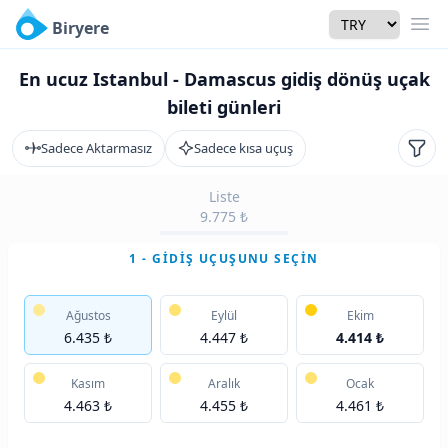
Currency
Biryere
Men
En ucuz Istanbul - Damascus gidiş dönüş uçak
bileti günleri
Sadece Aktarmasız
Sadece kısa uçuş
Filtr
Liste
9.775 ₺
1 - GIDIŞ UÇUŞUNU SEÇIN
Ağustos
Eylül
Ekim
6.435 ₺
4.447 ₺
4.414 ₺
Kasım
Aralık
Ocak
4.463 ₺
4.455 ₺
4.461 ₺