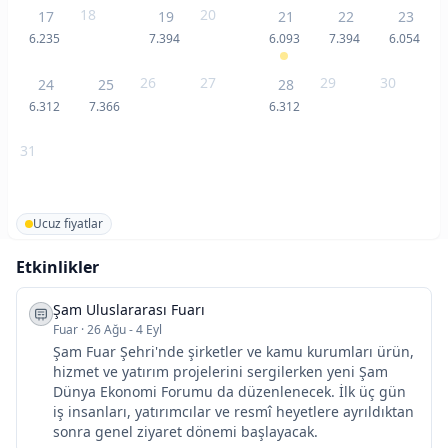
18
20
17
19
21
22
23
6.235
7.394
6.093
7.394
6.054
26
27
29
30
24
25
28
6.312
7.366
6.312
31
Ucuz fiyatlar
Etkinlikler
Şam Uluslararası Fuarı
Fuar
·
26 Ağu - 4 Eyl
Şam Fuar Şehri'nde şirketler ve kamu kurumları ürün,
hizmet ve yatırım projelerini sergilerken yeni Şam
Dünya Ekonomi Forumu da düzenlenecek. İlk üç gün
iş insanları, yatırımcılar ve resmî heyetlere ayrıldıktan
sonra genel ziyaret dönemi başlayacak.