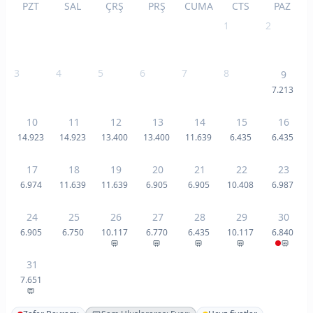
PZT
SAL
ÇRŞ
PRŞ
CUMA
CTS
PAZ
1
2
3
4
5
6
7
8
9
7.213
10
11
12
13
14
15
16
14.923
14.923
13.400
13.400
11.639
6.435
6.435
17
18
19
20
21
22
23
6.974
11.639
11.639
6.905
6.905
10.408
6.987
24
25
26
27
28
29
30
6.905
6.750
10.117
6.770
6.435
10.117
6.840
31
7.651