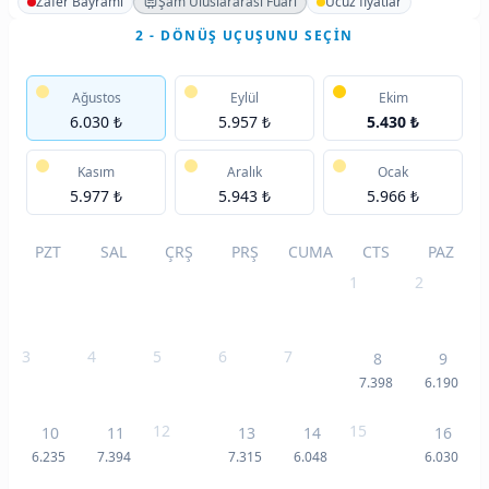
Zafer Bayramı
Şam Uluslararası Fuarı
Ucuz fiyatlar
2 - DÖNÜŞ UÇUŞUNU SEÇIN
Ağustos
Eylül
Ekim
6.030 ₺
5.957 ₺
5.430 ₺
Kasım
Aralık
Ocak
5.977 ₺
5.943 ₺
5.966 ₺
PZT
SAL
ÇRŞ
PRŞ
CUMA
CTS
PAZ
1
2
3
4
5
6
7
8
9
7.398
6.190
12
15
10
11
13
14
16
6.235
7.394
7.315
6.048
6.030