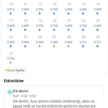
10
11
12
13
14
15
16
3.914
3.469
3.556
3.550
3.466
3.469
3.469
17
18
19
20
21
22
23
3.469
3.466
3.556
3.556
3.469
3.556
3.466
24
25
26
27
28
29
30
3.469
3.469
3.469
3.469
3.466
3.721
3.721
31
3.704
Ucuz fiyatlar
Etkinlikler
IFA Berlin
Fuar
·
4 Eyl - 8 Eyl
IFA Berlin, fuar alanını tüketici elektroniği, akıllı ev,
yapay zekâ ve sürdürülebilirlik gösterim alanlarıyla