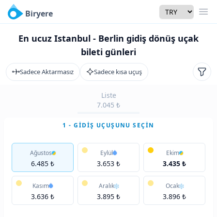
Currency
Biryere
Men
En ucuz Istanbul - Berlin gidiş dönüş uçak
bileti günleri
Sadece Aktarmasız
Sadece kısa uçuş
Filtr
Liste
7.045 ₺
1 - GIDIŞ UÇUŞUNU SEÇIN
Ağustos
Eylül
Ekim
6.485 ₺
3.653 ₺
3.435 ₺
Kasım
Aralık
Ocak
3.636 ₺
3.895 ₺
3.896 ₺