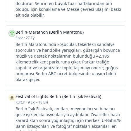
doldurur. Şehrin en büyük fuar haftalarından biri
olduğu için konaklama ve Messe çevresi ulaşımı baskı
altında olabilir.
Berlin-Marathon (Berlin Maratonu)
Spor
·
27 Eyl
Berlin Maratonu'nda koşucular, tekerlekli sandalye
sporcuları ve handbike yarışçıları, güzergâh boyunca
müzik ve destek noktalarının bulunduğu 42,195
kilometrelik kent parkuruna çıkar. Parkur trafiğe
kapatılır ve organizatör toplu taşımayı önerir; göğüs
numarası Berlin ABC ücret bölgesinde ulaşım bileti
olarak geçer.
Festival of Lights Berlin (Berlin Işık Festivali)
Kültür
·
9 Eki - 18 Eki
Berlin Işık Festivali, anıtları, meydanları ve binaları
gece ışık enstalasyonlarıyla aydınlatır. Ziyaretler hava
karardıktan sonra yoğunlaştığı için merkezî U-Bahn/S-
Bahn istasyonları ve fotoğraf noktaları akşamları en