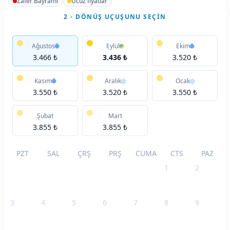
Zafer Bayramı
Ucuz fiyatlar
2 - DÖNÜŞ UÇUŞUNU SEÇIN
Ağustos
Eylül
Ekim
3.466 ₺
3.436 ₺
3.520 ₺
Kasım
Aralık
Ocak
3.550 ₺
3.520 ₺
3.550 ₺
Şubat
Mart
3.855 ₺
3.855 ₺
PZT
SAL
ÇRŞ
PRŞ
CUMA
CTS
PAZ
1
2
3
4
5
6
7
8
9