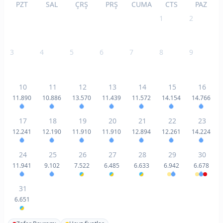
PZT
SAL
ÇRŞ
PRŞ
CUMA
CTS
PAZ
1
2
3
4
5
6
7
8
9
10
11
12
13
14
15
16
11.890
10.886
13.570
11.439
11.572
14.154
14.766
17
18
19
20
21
22
23
12.241
12.190
11.910
11.910
12.894
12.261
14.224
24
25
26
27
28
29
30
11.941
9.102
7.522
6.485
6.633
6.942
6.678
31
6.651