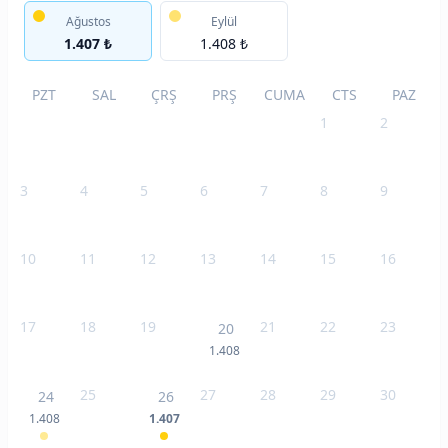
Ağustos
Eylül
1.407 ₺
1.408 ₺
PZT
SAL
ÇRŞ
PRŞ
CUMA
CTS
PAZ
1
2
3
4
5
6
7
8
9
10
11
12
13
14
15
16
17
18
19
21
22
23
20
1.408
25
27
28
29
30
24
26
1.408
1.407