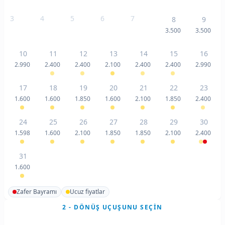
3
4
5
6
7
8
9
3.500
3.500
10
11
12
13
14
15
16
2.990
2.400
2.400
2.100
2.400
2.400
2.990
17
18
19
20
21
22
23
1.600
1.600
1.850
1.600
2.100
1.850
2.400
24
25
26
27
28
29
30
1.598
1.600
2.100
1.850
1.850
2.100
2.400
31
1.600
Zafer Bayramı
Ucuz fiyatlar
2 - DÖNÜŞ UÇUŞUNU SEÇIN