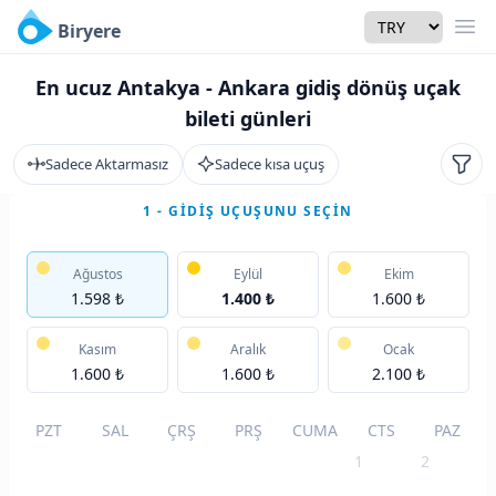
Currency
Biryere
Men
En ucuz Antakya - Ankara gidiş dönüş uçak
bileti günleri
Sadece Aktarmasız
Sadece kısa uçuş
Filtr
1 - GIDIŞ UÇUŞUNU SEÇIN
Ağustos
Eylül
Ekim
1.598 ₺
1.400 ₺
1.600 ₺
Kasım
Aralık
Ocak
1.600 ₺
1.600 ₺
2.100 ₺
PZT
SAL
ÇRŞ
PRŞ
CUMA
CTS
PAZ
1
2