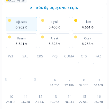
Ucuz fiyatlar
2 - DÖNÜŞ UÇUŞUNU SEÇIN
Ağustos
Eylül
Ekim
6.962 ₺
5.466 ₺
4.661 ₺
Kasım
Aralık
Ocak
5.541 ₺
5.323 ₺
6.253 ₺
PZT
SAL
ÇRŞ
PRŞ
CUMA
CTS
PAZ
1
2
3
4
5
6
7
8
9
24.700
32.186
32.170
40.109
10
11
12
13
14
15
16
28.033
24.738
23.137
19.788
28.033
27.560
26.260