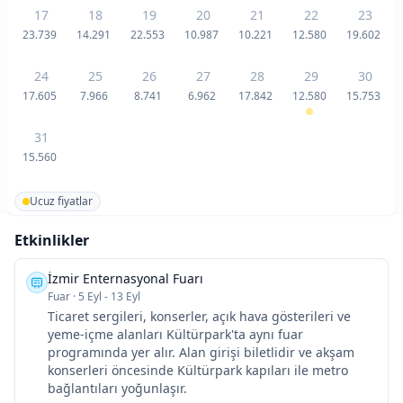
17
18
19
20
21
22
23
23.739
14.291
22.553
10.987
10.221
12.580
19.602
24
25
26
27
28
29
30
17.605
7.966
8.741
6.962
17.842
12.580
15.753
31
15.560
Ucuz fiyatlar
Etkinlikler
İzmir Enternasyonal Fuarı
Fuar
·
5 Eyl - 13 Eyl
Ticaret sergileri, konserler, açık hava gösterileri ve
yeme-içme alanları Kültürpark'ta aynı fuar
programında yer alır. Alan girişi biletlidir ve akşam
konserleri öncesinde Kültürpark kapıları ile metro
bağlantıları yoğunlaşır.