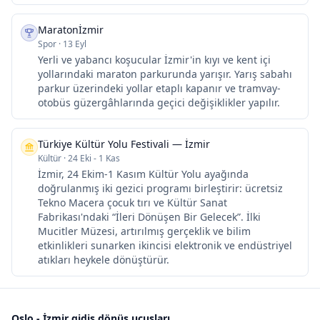
Maratonİzmir
Spor
·
13 Eyl
Yerli ve yabancı koşucular İzmir'in kıyı ve kent içi
yollarındaki maraton parkurunda yarışır. Yarış sabahı
parkur üzerindeki yollar etaplı kapanır ve tramvay-
otobüs güzergâhlarında geçici değişiklikler yapılır.
Türkiye Kültür Yolu Festivali — İzmir
Kültür
·
24 Eki - 1 Kas
İzmir, 24 Ekim-1 Kasım Kültür Yolu ayağında
doğrulanmış iki gezici programı birleştirir: ücretsiz
Tekno Macera çocuk tırı ve Kültür Sanat
Fabrikası'ndaki “İleri Dönüşen Bir Gelecek”. İlki
Mucitler Müzesi, artırılmış gerçeklik ve bilim
etkinlikleri sunarken ikincisi elektronik ve endüstriyel
atıkları heykele dönüştürür.
Oslo - İzmir gidiş dönüş uçuşları