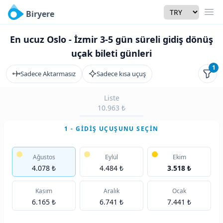
Currency
Biryere
Men
En ucuz Oslo - İzmir 3-5 gün süreli gidiş dönüş
uçak bileti günleri
1
Sadece Aktarmasız
Sadece kısa uçuş
Filtr
Liste
10.963 ₺
1 - GIDIŞ UÇUŞUNU SEÇIN
Ağustos
Eylül
Ekim
4.078 ₺
4.484 ₺
3.518 ₺
Kasım
Aralık
Ocak
6.165 ₺
6.741 ₺
7.441 ₺