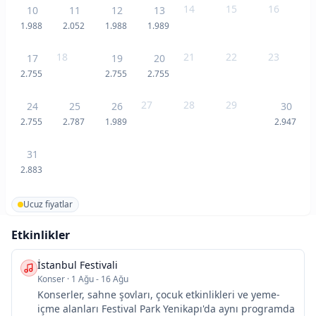
14
15
16
10
11
12
13
1.988
2.052
1.988
1.989
18
21
22
23
17
19
20
2.755
2.755
2.755
27
28
29
24
25
26
30
2.755
2.787
1.989
2.947
31
2.883
Ucuz fiyatlar
Etkinlikler
İstanbul Festivali
Konser
·
1 Ağu - 16 Ağu
Konserler, sahne şovları, çocuk etkinlikleri ve yeme-
içme alanları Festival Park Yenikapı'da aynı programda