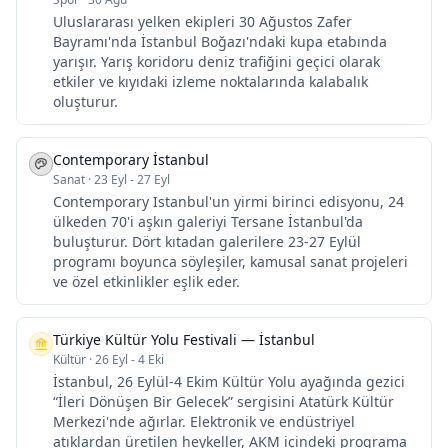
Uluslararası yelken ekipleri 30 Ağustos Zafer
Bayramı'nda İstanbul Boğazı'ndaki kupa etabında
yarışır. Yarış koridoru deniz trafiğini geçici olarak
etkiler ve kıyıdaki izleme noktalarında kalabalık
oluşturur.
Contemporary İstanbul
Sanat
·
23 Eyl - 27 Eyl
Contemporary Istanbul'un yirmi birinci edisyonu, 24
ülkeden 70'i aşkın galeriyi Tersane İstanbul'da
buluşturur. Dört kıtadan galerilere 23-27 Eylül
programı boyunca söyleşiler, kamusal sanat projeleri
ve özel etkinlikler eşlik eder.
Türkiye Kültür Yolu Festivali — İstanbul
Kültür
·
26 Eyl - 4 Eki
İstanbul, 26 Eylül-4 Ekim Kültür Yolu ayağında gezici
“İleri Dönüşen Bir Gelecek” sergisini Atatürk Kültür
Merkezi'nde ağırlar. Elektronik ve endüstriyel
atıklardan üretilen heykeller, AKM içindeki programa