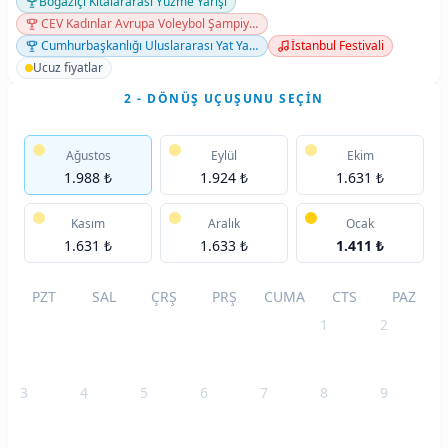
Boğaziçi Kıtalararası Yüzme Yarışı
CEV Kadınlar Avrupa Voleybol Şampiyonası
Cumhurbaşkanlığı Uluslararası Yat Yarışları — Zafer Kupası
İstanbul Festivali
Ucuz fiyatlar
2 - DÖNÜŞ UÇUŞUNU SEÇIN
Ağustos
Eylül
Ekim
1.988 ₺
1.924 ₺
1.631 ₺
Kasım
Aralık
Ocak
1.631 ₺
1.633 ₺
1.411 ₺
PZT
SAL
ÇRŞ
PRŞ
CUMA
CTS
PAZ
1
2
3
4
5
6
7
8
9