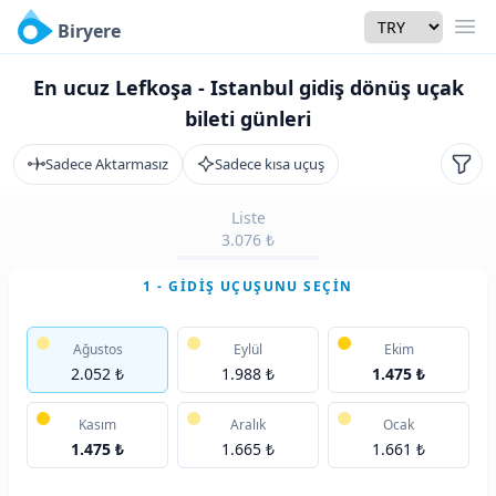
Currency
Biryere
Men
En ucuz Lefkoşa - Istanbul gidiş dönüş uçak
bileti günleri
Sadece Aktarmasız
Sadece kısa uçuş
Filtr
Liste
3.076 ₺
1 - GIDIŞ UÇUŞUNU SEÇIN
Ağustos
Eylül
Ekim
2.052 ₺
1.988 ₺
1.475 ₺
Kasım
Aralık
Ocak
1.475 ₺
1.665 ₺
1.661 ₺