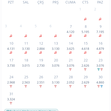
PZT
SAL
ÇRŞ
PRŞ
CUMA
CTS
PAZ
1
2
3
4
5
6
7
8
9
4.120
5.195
7.195
10
11
12
13
14
15
16
4.131
3.130
2.884
3.130
3.625
4.618
4.879
17
18
19
20
21
22
23
3.730
3.015
2.730
3.076
3.076
2.626
3.076
24
25
26
27
28
29
30
2.968
2.563
2.551
3.130
2.052
2.629
4.860
31
3.324