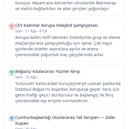
buluşur. Akşam ana konserleri öncesinde Marmaray
ve metro bağlantıları ile alan girişleri yoğunlaşır.
CEV Kadınlar Avrupa Voleybol Şampiyonası
Spor
·
21 Ağu - 6 Eyl
Avrupa kadın millî takımları İstanbul'da grup ve eleme
maçlarıyla kıta şampiyonluğu için oynar. Çok maçlı
günlerde biletler seanslara ayrılır ve arena
çevresindeki yoğunluk maç geçişlerinde artar.
Boğaziçi Kıtalararası Yüzme Yarışı
Spor
·
23 Ağu
Yüzücüler Kanlıca'dan Kuruçeşme'ye uzanan parkurda
İstanbul Boğazı'nı Asya'dan Avrupa'ya geçer. Yarış için
gemi trafiği geçici durdurulur ve başlangıç ile finiş
çevresindeki kıyı erişimi sınırlandırılır.
Cumhurbaşkanlığı Uluslararası Yat Yarışları — Zafer
Kupası
Spor
·
30 Ağu