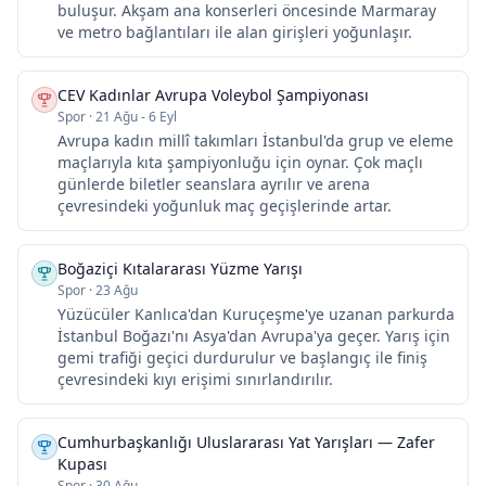
buluşur. Akşam ana konserleri öncesinde Marmaray
ve metro bağlantıları ile alan girişleri yoğunlaşır.
CEV Kadınlar Avrupa Voleybol Şampiyonası
Spor
·
21 Ağu - 6 Eyl
Avrupa kadın millî takımları İstanbul'da grup ve eleme
maçlarıyla kıta şampiyonluğu için oynar. Çok maçlı
günlerde biletler seanslara ayrılır ve arena
çevresindeki yoğunluk maç geçişlerinde artar.
Boğaziçi Kıtalararası Yüzme Yarışı
Spor
·
23 Ağu
Yüzücüler Kanlıca'dan Kuruçeşme'ye uzanan parkurda
İstanbul Boğazı'nı Asya'dan Avrupa'ya geçer. Yarış için
gemi trafiği geçici durdurulur ve başlangıç ile finiş
çevresindeki kıyı erişimi sınırlandırılır.
Cumhurbaşkanlığı Uluslararası Yat Yarışları — Zafer
Kupası
Spor
·
30 Ağu