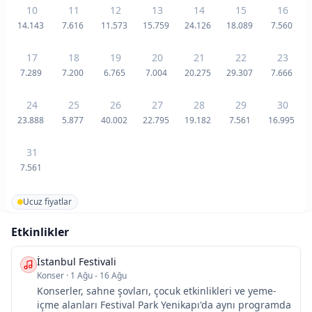
10
11
12
13
14
15
16
14.143
7.616
11.573
15.759
24.126
18.089
7.560
17
18
19
20
21
22
23
7.289
7.200
6.765
7.004
20.275
29.307
7.666
24
25
26
27
28
29
30
23.888
5.877
40.002
22.795
19.182
7.561
16.995
31
7.561
Ucuz fiyatlar
Etkinlikler
İstanbul Festivali
Konser
·
1 Ağu - 16 Ağu
Konserler, sahne şovları, çocuk etkinlikleri ve yeme-
içme alanları Festival Park Yenikapı'da aynı programda