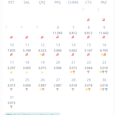
PZT
SAL
ÇRŞ
PRŞ
CUMA
CTS
PAZ
1
2
3
4
5
6
7
8
9
11.583
9.812
9.812
11.642
10
11
12
13
14
15
16
7.835
5.189
4.523
5.060
5.602
5.167
4.705
17
18
19
20
21
22
23
3.297
3.005
3.015
3.006
3.015
3.664
3.018
24
25
26
27
28
29
30
3.015
3.006
2.887
2.887
3.018
3.018
3.018
31
3.015