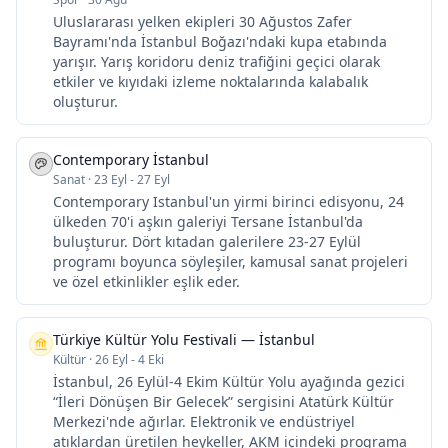
Uluslararası yelken ekipleri 30 Ağustos Zafer
Bayramı'nda İstanbul Boğazı'ndaki kupa etabında
yarışır. Yarış koridoru deniz trafiğini geçici olarak
etkiler ve kıyıdaki izleme noktalarında kalabalık
oluşturur.
Contemporary İstanbul
Sanat
·
23 Eyl - 27 Eyl
Contemporary Istanbul'un yirmi birinci edisyonu, 24
ülkeden 70'i aşkın galeriyi Tersane İstanbul'da
buluşturur. Dört kıtadan galerilere 23-27 Eylül
programı boyunca söyleşiler, kamusal sanat projeleri
ve özel etkinlikler eşlik eder.
Türkiye Kültür Yolu Festivali — İstanbul
Kültür
·
26 Eyl - 4 Eki
İstanbul, 26 Eylül-4 Ekim Kültür Yolu ayağında gezici
“İleri Dönüşen Bir Gelecek” sergisini Atatürk Kültür
Merkezi'nde ağırlar. Elektronik ve endüstriyel
atıklardan üretilen heykeller, AKM içindeki programa