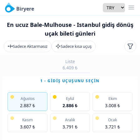
Currency
Biryere
Men
En ucuz Bale-Mulhouse - Istanbul gidiş dönüş
uçak bileti günleri
Sadece Aktarmasız
Sadece kısa uçuş
Filtr
Liste
6.409 ₺
1 - GIDIŞ UÇUŞUNU SEÇIN
Ağustos
Eylül
Ekim
2.887 ₺
2.886 ₺
3.008 ₺
Kasım
Aralık
Ocak
3.607 ₺
3.791 ₺
3.721 ₺