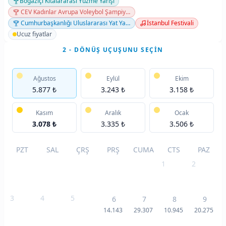
Boğaziçi Kıtalararası Yüzme Yarışı
CEV Kadınlar Avrupa Voleybol Şampiyonası
Cumhurbaşkanlığı Uluslararası Yat Yarışları — Zafer Kupası
İstanbul Festivali
Ucuz fiyatlar
2 - DÖNÜŞ UÇUŞUNU SEÇIN
Ağustos
Eylül
Ekim
5.877 ₺
3.243 ₺
3.158 ₺
Kasım
Aralık
Ocak
3.078 ₺
3.335 ₺
3.506 ₺
PZT
SAL
ÇRŞ
PRŞ
CUMA
CTS
PAZ
1
2
3
4
5
6
7
8
9
14.143
29.307
10.945
20.275