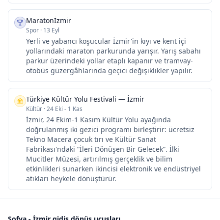
Maratonİzmir
Spor
·
13 Eyl
Yerli ve yabancı koşucular İzmir'in kıyı ve kent içi
yollarındaki maraton parkurunda yarışır. Yarış sabahı
parkur üzerindeki yollar etaplı kapanır ve tramvay-
otobüs güzergâhlarında geçici değişiklikler yapılır.
Türkiye Kültür Yolu Festivali — İzmir
Kültür
·
24 Eki - 1 Kas
İzmir, 24 Ekim-1 Kasım Kültür Yolu ayağında
doğrulanmış iki gezici programı birleştirir: ücretsiz
Tekno Macera çocuk tırı ve Kültür Sanat
Fabrikası'ndaki “İleri Dönüşen Bir Gelecek”. İlki
Mucitler Müzesi, artırılmış gerçeklik ve bilim
etkinlikleri sunarken ikincisi elektronik ve endüstriyel
atıkları heykele dönüştürür.
Sofya - İzmir gidiş dönüş uçuşları