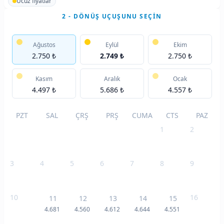
Ucuz fiyatlar
2 - DÖNÜŞ UÇUŞUNU SEÇIN
Ağustos
Eylül
Ekim
2.750 ₺
2.749 ₺
2.750 ₺
Kasım
Aralık
Ocak
4.497 ₺
5.686 ₺
4.557 ₺
PZT
SAL
ÇRŞ
PRŞ
CUMA
CTS
PAZ
1
2
3
4
5
6
7
8
9
10
16
11
12
13
14
15
4.681
4.560
4.612
4.644
4.551