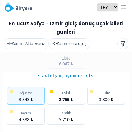
Currency
Biryere
Men
En ucuz Sofya - İzmir gidiş dönüş uçak bileti
günleri
Sadece Aktarmasız
Sadece kısa uçuş
Filtr
Liste
6.047 ₺
1 - GIDIŞ UÇUŞUNU SEÇIN
Ağustos
Eylül
Ekim
3.843 ₺
2.755 ₺
3.300 ₺
Kasım
Aralık
4.338 ₺
5.710 ₺