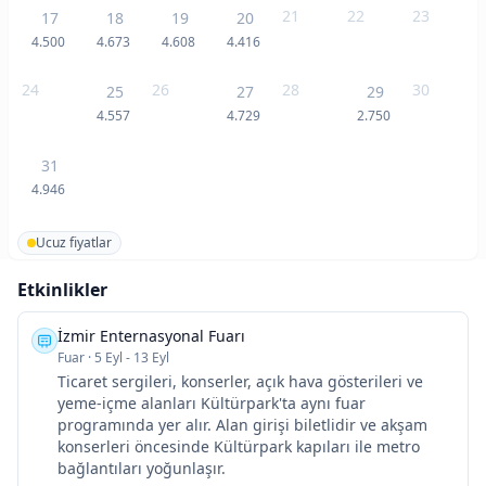
21
22
23
17
18
19
20
4.500
4.673
4.608
4.416
24
26
28
30
25
27
29
4.557
4.729
2.750
31
4.946
Ucuz fiyatlar
Etkinlikler
İzmir Enternasyonal Fuarı
Fuar
·
5 Eyl - 13 Eyl
Ticaret sergileri, konserler, açık hava gösterileri ve
yeme-içme alanları Kültürpark'ta aynı fuar
programında yer alır. Alan girişi biletlidir ve akşam
konserleri öncesinde Kültürpark kapıları ile metro
bağlantıları yoğunlaşır.