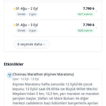
31 Ağu – 2 Eyl
7.790 ₺
Direkt
2 gün
%27 indirim
31 Ağu – 3 Eyl
7.790 ₺
Direkt
3 gün
%28 indirim
6 seçenek daha
Etkinlikler
Chisinau Marathon (Kişinev Maratonu)
Spor
·
12 Eyl - 13 Eyl
Kişinev Maratonu hafta sonunda 12 Eylül'de çocuk
koşusu; 13 Eylül saat 09.00'da ise Büyük Millet Meclisi
Meydanı'ndan 5 km, 10,5 km, yarı maraton ve maraton
yarışları başlar. Ștefan cel Mare Bulvarı ile diğer
merkezi caddelerin bazı bölümleri bariyerlerle ayrılan