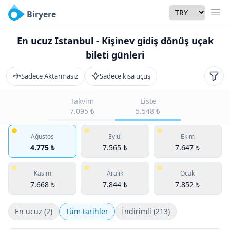
Currency
Biryere
Men
En ucuz Istanbul - Kişinev gidiş dönüş uçak
bileti günleri
Sadece Aktarmasız
Sadece kısa uçuş
Filtr
Takvim
Liste
7.095 ₺
5.548 ₺
Ağustos
Eylül
Ekim
4.775 ₺
7.565 ₺
7.647 ₺
Kasım
Aralık
Ocak
7.668 ₺
7.844 ₺
7.852 ₺
En ucuz (2)
Tüm tarihler
İndirimli (213)