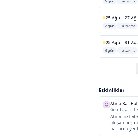
5 gün
1 aktarma
25 Ağu – 27 Ağ
2 gün
1 aktarma
25 Ağu – 31 Ağ
6 gün
1 aktarma
Etkinlikler
Atina Bar Haf
Gece hayatı
·
1 
Atina mahalle
oluşan beş gü
barlarda yer 