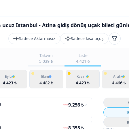
 ucuz Istanbul - Atina gidiş dönüş uçak bileti günl
Sadece Aktarmasız
Sadece kısa uçuş
Filtrele
Takvim
Liste
5.039 ₺
4.421 ₺
Eylül
Ekim
Kasım
Aralık
4.423 ₺
4.482 ₺
4.423 ₺
4.466 ₺
u
9.256 ₺
T
İ
u
8.355 ₺