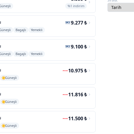
Sırala:
Güneşli
%1 indirim
u
9.277 ₺
Güneşli
Bagajlı
Yemekli
u
9.100 ₺
Güneşli
Bagajlı
Yemekli
u
10.975 ₺
Güneşli
u
11.816 ₺
Güneşli
u
11.500 ₺
Güneşli