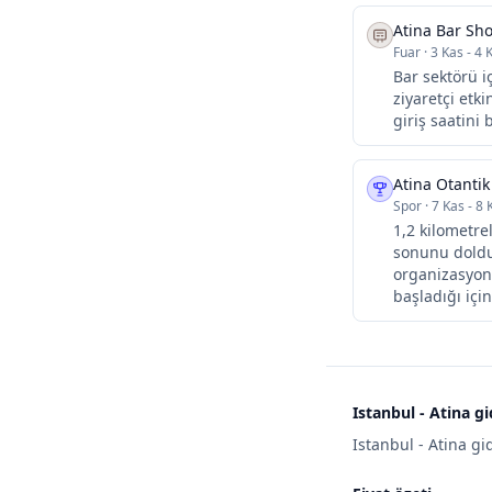
Atina Bar Sh
Fuar
·
3 Kas - 4 
Bar sektörü iç
ziyaretçi etki
giriş saatini
Atina Otanti
Spor
·
7 Kas - 8 
1,2 kilometre
sonunu doldur
organizasyon 
başladığı içi
Istanbul - Atina g
Istanbul - Atina gi