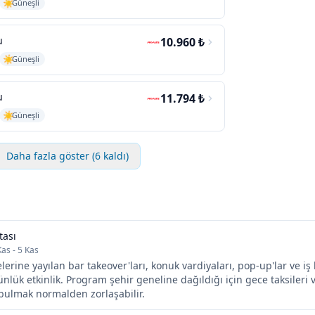
Güneşli
u
10.960 ₺
Güneşli
u
11.794 ₺
Güneşli
Daha fazla göster (6 kaldı)
tası
Kas - 5 Kas
lerine yayılan bar takeover'ları, konuk vardiyaları, pop-up'lar ve iş 
nlük etkinlik. Program şehir geneline dağıldığı için gece taksileri 
bulmak normalden zorlaşabilir.