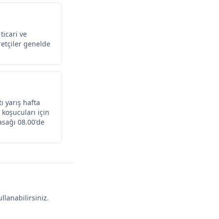
ticari ve
aretçiler genelde
ı yarış hafta
koşucuları için
asağı 08.00'de
llanabilirsiniz.