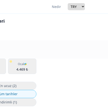
Currency
Nedir
eri
r
Ocak
4.469 ₺
En ucuz (2)
üm tarihler
ndirimli (1)