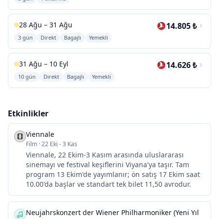
28 Ağu – 31 Ağu
14.805 ₺
3 gün
Direkt
Bagajlı
Yemekli
31 Ağu – 10 Eyl
14.626 ₺
10 gün
Direkt
Bagajlı
Yemekli
Etkinlikler
Viennale
Film
·
22 Eki - 3 Kas
Viennale, 22 Ekim-3 Kasım arasında uluslararası
sinemayı ve festival keşiflerini Viyana'ya taşır. Tam
program 13 Ekim'de yayımlanır; ön satış 17 Ekim saat
10.00'da başlar ve standart tek bilet 11,50 avrodur.
Neujahrskonzert der Wiener Philharmoniker (Yeni Yıl