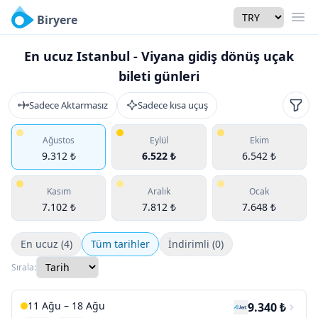
Currency
Biryere
Men
En ucuz Istanbul - Viyana gidiş dönüş uçak
bileti günleri
Sadece Aktarmasız
Sadece kısa uçuş
Filtr
Ağustos
Eylül
Ekim
9.312 ₺
6.522 ₺
6.542 ₺
Kasım
Aralık
Ocak
7.102 ₺
7.812 ₺
7.648 ₺
En ucuz (4)
Tüm tarihler
İndirimli (0)
Sırala:
11 Ağu – 18 Ağu
9.340 ₺