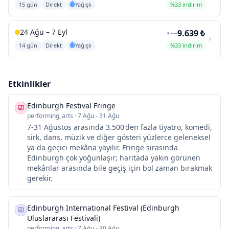
15 gün
Direkt
Yağışlı
%33 indirim
24 Ağu – 7 Eyl
9.639 ₺
14 gün
Direkt
Yağışlı
%33 indirim
Etkinlikler
Edinburgh Festival Fringe
performing_arts
·
7 Ağu - 31 Ağu
7-31 Ağustos arasında 3.500'den fazla tiyatro, komedi,
sirk, dans, müzik ve diğer gösteri yüzlerce geleneksel
ya da geçici mekâna yayılır. Fringe sırasında
Edinburgh çok yoğunlaşır; haritada yakın görünen
mekânlar arasında bile geçiş için bol zaman bırakmak
gerekir.
Edinburgh International Festival (Edinburgh
Uluslararası Festivali)
performing_arts
·
7 Ağu - 30 Ağu