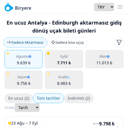
Currency
Biryere
Men
En ucuz Antalya - Edinburgh aktarmasız gidiş
dönüş uçak bileti günleri
Sadece Aktarmasız
Sadece kısa uçuş
Filtr
Ağustos
Eylül
Ekim
9.639 ₺
7.711 ₺
11.013 ₺
Kasım
Aralık
9.756 ₺
8.983 ₺
En ucuz (2)
Tüm tarihler
İndirimli (2)
Sırala:
23 Ağu – 7 Eyl
9.798 ₺