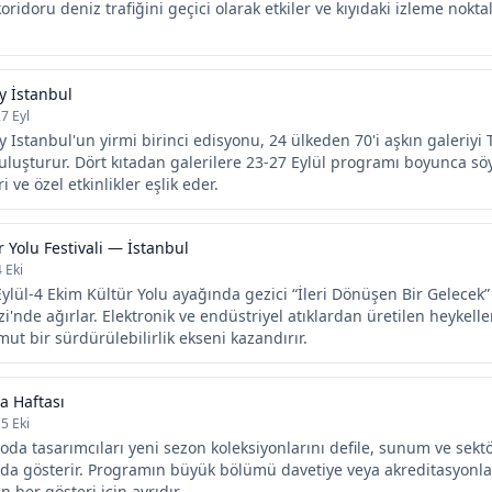
 koridoru deniz trafiğini geçici olarak etkiler ve kıyıdaki izleme nokt
 İstanbul
27 Eyl
Istanbul'un yirmi birinci edisyonu, 24 ülkeden 70'i aşkın galeriyi
uluşturur. Dört kıtadan galerilere 23-27 Eylül programı boyunca söy
i ve özel etkinlikler eşlik eder.
r Yolu Festivali — İstanbul
4 Eki
Eylül-4 Ekim Kültür Yolu ayağında gezici “İleri Dönüşen Bir Gelecek”
i'nde ağırlar. Elektronik ve endüstriyel atıklardan üretilen heykelle
t bir sürdürülebilirlik ekseni kazandırır.
a Haftası
15 Eki
oda tasarımcıları yeni sezon koleksiyonlarını defile, sunum ve sekt
a gösterir. Programın büyük bölümü davetiye veya akreditasyonla ç
 her gösteri için ayrıdır.