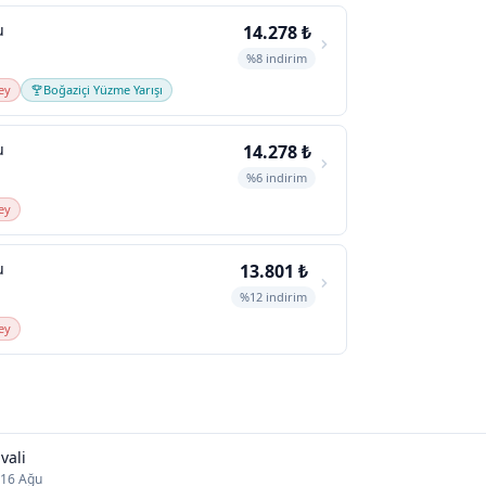
u
14.278 ₺
%8 indirim
ey
Boğaziçi Yüzme Yarışı
u
14.278 ₺
%6 indirim
ey
u
13.801 ₺
%12 indirim
ey
vali
 16 Ağu