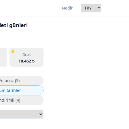
Currency
Nedir
eti günleri
r
Ocak
10.462 ₺
En ucuz (5)
üm tarihler
ndirimli (4)