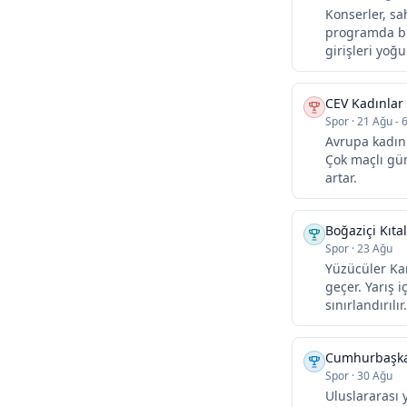
Konserler, sa
programda bu
girişleri yoğu
CEV Kadınlar
Spor
·
21 Ağu - 6
Avrupa kadın 
Çok maçlı gün
artar.
Boğaziçi Kıta
Spor
·
23 Ağu
Yüzücüler Ka
geçer. Yarış i
sınırlandırılır.
Cumhurbaşkanl
Spor
·
30 Ağu
Uluslararası 