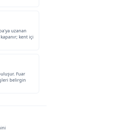
upa'ya uzanan
kapanır; kent içi
buluşur. Fuar
şleri belirgin
ini