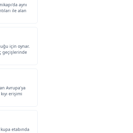
enikapı'da aynı
ları ile alan
uğu için oynar.
ç geçişlerinde
dan Avrupa'ya
kıyı erişimi
i kupa etabında