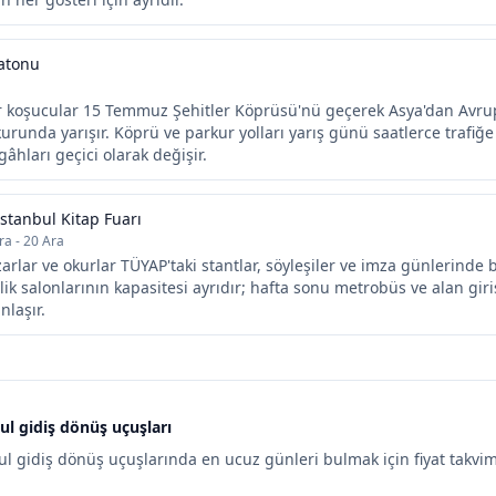
atonu
ör koşucular 15 Temmuz Şehitler Köprüsü'nü geçerek Asya'dan Avr
runda yarışır. Köprü ve parkur yolları yarış günü saatlerce trafiğe 
âhları geçici olarak değişir.
İstanbul Kitap Fuarı
ra - 20 Ara
azarlar ve okurlar TÜYAP'taki stantlar, söyleşiler ve imza günlerinde 
nlik salonlarının kapasitesi ayrıdır; hafta sonu metrobüs ve alan giri
laşır.
l gidiş dönüş uçuşları
l gidiş dönüş uçuşlarında en ucuz günleri bulmak için fiyat takvim