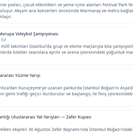
hne şovları, çocuk etkinlikleri ve yeme-içme alanları Festival Park Y
luşur. Akşam ana konserleri öncesinde Marmaray ve metro bağlantı
nlaşır.
 Avrupa Voleybol Şampiyonası
 Eyl
millî takımları İstanbul'da grup ve eleme maçlarıyla kıta şampiyonl
lerde biletler seanslara ayrılır ve arena çevresindeki yoğunluk ma
lararası Yüzme Yarışı
nlıca'dan Kuruçeşme'ye uzanan parkurda İstanbul Boğazı'nı Asya'
çin gemi trafiği geçici durdurulur ve başlangıç ile finiş çevresindeki 
ığı Uluslararası Yat Yarışları — Zafer Kupası
yelken ekipleri 30 Ağustos Zafer Bayramı'nda İstanbul Boğazı'ndak