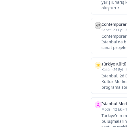
yarışır. Yarış
oluşturur.
Contemporary
Sanat
·
23 Eyl - 
Contemporary 
İstanbul'da b
sanat projeler
Türkiye Kültü
Kültür
·
26 Eyl - 
İstanbul, 26 
Kültür Merkez
programa somu
İstanbul Mod
Moda
·
12 Eki - 
Türkiye'nin m
buluşmalarınd
saati ve mekân