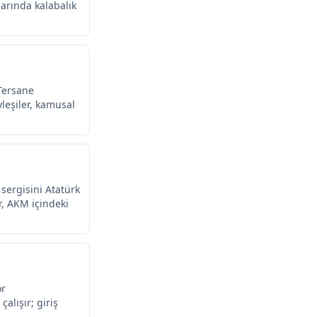
alarında kalabalık
 Tersane
leşiler, kamusal
 sergisini Atatürk
r, AKM içindeki
ör
alışır; giriş