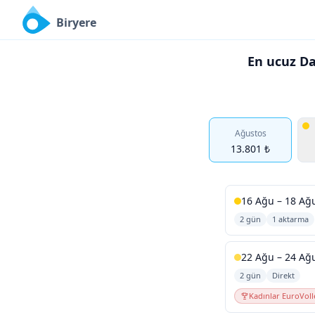
Biryere
En ucuz Da
Ağustos
13.801 ₺
16 Ağu – 18 Ağ
2 gün
1 aktarma
22 Ağu – 24 Ağ
2 gün
Direkt
Kadınlar EuroVoll