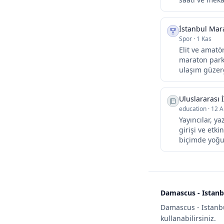
İstanbul Mar
Spor
·
1 Kas
Elit ve amat
maraton parku
ulaşım güzerg
Uluslararası 
education
·
12 A
Yayıncılar, y
girişi ve etki
biçimde yoğun
Damascus - Istanbu
Damascus - Istanbu
kullanabilirsiniz.