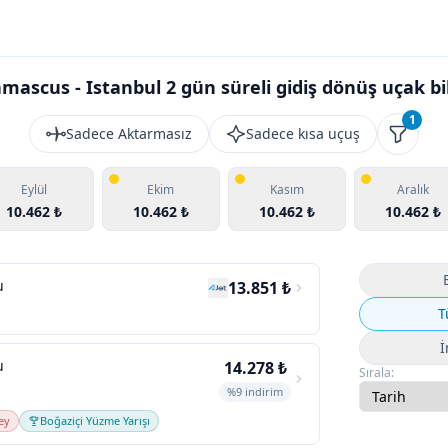
mascus - Istanbul 2 gün süreli gidiş dönüş uçak bil
1
Sadece Aktarmasız
Sadece kısa uçuş
Filtrele
Eylül
Ekim
Kasım
Aralık
10.462 ₺
10.462 ₺
10.462 ₺
10.462 ₺
u
13.851 ₺
T
İ
u
14.278 ₺
Sırala:
%9 indirim
ey
Boğaziçi Yüzme Yarışı