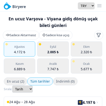
Currency
Biryere
Men
En ucuz Varşova - Viyana gidiş dönüş uçak
bileti günleri
Sadece Aktarmasız
Sadece kısa uçuş
Filtr
Ağustos
Eylül
Ekim
4.172 ₺
2.005 ₺
2.320 ₺
Kasım
Aralık
Ocak
6.889 ₺
7.747 ₺
5.677 ₺
En ucuz (2)
Tüm tarihler
İndirimli (0)
Sırala:
24 Ağu – 28 Ağu
4.197 ₺