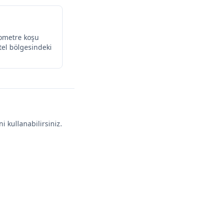
lometre koşu
otel bölgesindeki
i kullanabilirsiniz.