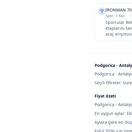
IRONMAN 70.
Spor
·
1 Kas
Sporcular Bel
etaplarını ta
araç erişimini
Podgorica - Antaly
Podgorica - Antalya
Seçili filtreler: Sür
Fiyat özeti
Podgorica - Antalya
En uygun aylar: Ek
Aylara göre en düşü
Eylül 2026 için lis