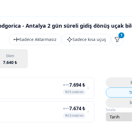
dgorica - Antalya 2 gün süreli gidiş dönüş uçak bil
1
Sadece Aktarmasız
Sadece kısa uçuş
Filtrele
Ekim
7.640 ₺
7.694 ₺
%15 indirim
T
İ
7.674 ₺
Sırala:
%13 indirim