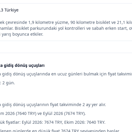
3 Türkiye
ek çevresinde 1,9 kilometre yüzme, 90 kilometre bisiklet ve 21,1 ki
mamlar. Bisiklet parkurundaki yol kontrolleri ve sabah erken start, 
 yarış boyunca etkiler.
a gidiş dönüş uçuşları
 gidiş dönüş uçuşlarında en ucuz günleri bulmak için fiyat takvimin
e: 2 gün.
 gidiş dönüş uçuşlarının fiyat takviminde 2 ay yer alır.
im 2026 (7640 TRY) ve Eylül 2026 (7674 TRY).
k fiyatlar: Eylül 2026: 7674 TRY, Ekim 2026: 7640 TRY.
telenen günlerde en düşük fiyat 7674 TRY seviyesinden başlar.