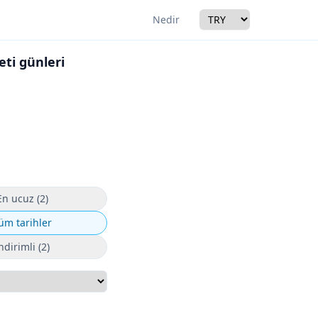
Currency
Nedir
eti günleri
r
En ucuz (2)
üm tarihler
ndirimli (2)