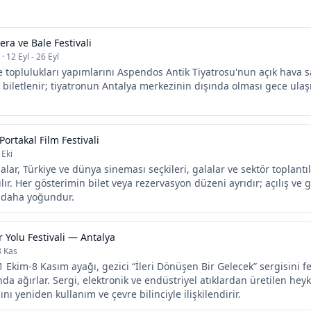
ra ve Bale Festivali
·
12 Eyl - 26 Eyl
 toplulukları yapımlarını Aspendos Antik Tiyatrosu'nun açık hava 
ı biletlenir; tiyatronun Antalya merkezinin dışında olması gece ulaş
Portakal Film Festivali
 Eki
alar, Türkiye ve dünya sineması seçkileri, galalar ve sektör toplantıl
ılır. Her gösterimin bilet veya rezervasyon düzeni ayrıdır; açılış ve
i daha yoğundur.
r Yolu Festivali — Antalya
8 Kas
1 Ekim-8 Kasım ayağı, gezici “İleri Dönüşen Bir Gelecek” sergisini fe
nda ağırlar. Sergi, elektronik ve endüstriyel atıklardan üretilen heyk
ı yeniden kullanım ve çevre bilinciyle ilişkilendirir.