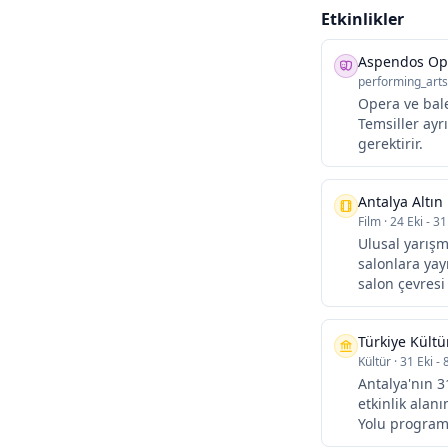
Etkinlikler
Aspendos Ope
performing_arts
Opera ve bale
Temsiller ayr
gerektirir.
Antalya Altın 
Film
·
24 Eki - 31
Ulusal yarışm
salonlara yay
salon çevres
Türkiye Kültü
Kültür
·
31 Eki - 
Antalya'nın 3
etkinlik alanı
Yolu programın