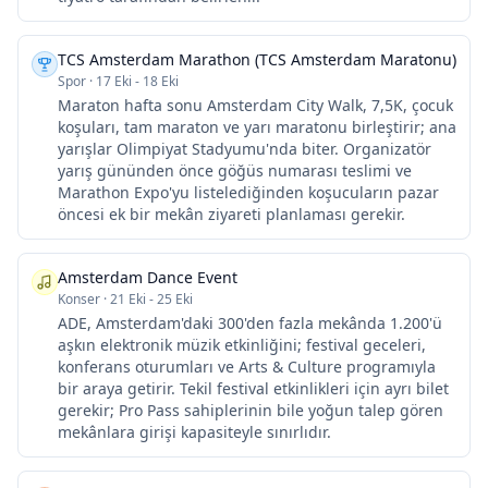
TCS Amsterdam Marathon (TCS Amsterdam Maratonu)
Spor
·
17 Eki - 18 Eki
Maraton hafta sonu Amsterdam City Walk, 7,5K, çocuk
koşuları, tam maraton ve yarı maratonu birleştirir; ana
yarışlar Olimpiyat Stadyumu'nda biter. Organizatör
yarış gününden önce göğüs numarası teslimi ve
Marathon Expo'yu listelediğinden koşucuların pazar
öncesi ek bir mekân ziyareti planlaması gerekir.
Amsterdam Dance Event
Konser
·
21 Eki - 25 Eki
ADE, Amsterdam'daki 300'den fazla mekânda 1.200'ü
aşkın elektronik müzik etkinliğini; festival geceleri,
konferans oturumları ve Arts & Culture programıyla
bir araya getirir. Tekil festival etkinlikleri için ayrı bilet
gerekir; Pro Pass sahiplerinin bile yoğun talep gören
mekânlara girişi kapasiteyle sınırlıdır.