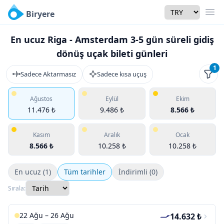
Currency
Biryere
Men
En ucuz Riga - Amsterdam 3-5 gün süreli gidiş
dönüş uçak bileti günleri
1
Sadece Aktarmasız
Sadece kısa uçuş
Filtr
Ağustos
Eylül
Ekim
11.476 ₺
9.486 ₺
8.566 ₺
Kasım
Aralık
Ocak
8.566 ₺
10.258 ₺
10.258 ₺
En ucuz (1)
Tüm tarihler
İndirimli (0)
Sırala:
22 Ağu – 26 Ağu
14.632 ₺