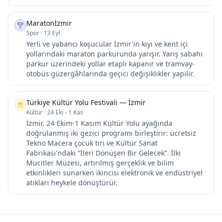
Maratonİzmir
Spor
·
13 Eyl
Yerli ve yabancı koşucular İzmir'in kıyı ve kent içi
yollarındaki maraton parkurunda yarışır. Yarış sabahı
parkur üzerindeki yollar etaplı kapanır ve tramvay-
otobüs güzergâhlarında geçici değişiklikler yapılır.
Türkiye Kültür Yolu Festivali — İzmir
Kültür
·
24 Eki - 1 Kas
İzmir, 24 Ekim-1 Kasım Kültür Yolu ayağında
doğrulanmış iki gezici programı birleştirir: ücretsiz
Tekno Macera çocuk tırı ve Kültür Sanat
Fabrikası'ndaki “İleri Dönüşen Bir Gelecek”. İlki
Mucitler Müzesi, artırılmış gerçeklik ve bilim
etkinlikleri sunarken ikincisi elektronik ve endüstriyel
atıkları heykele dönüştürür.