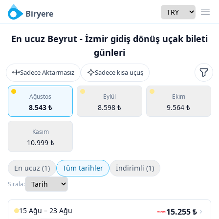
Currency
Biryere
Men
En ucuz Beyrut - İzmir gidiş dönüş uçak bileti
günleri
Sadece Aktarmasız
Sadece kısa uçuş
Filtr
Ağustos
Eylül
Ekim
8.543 ₺
8.598 ₺
9.564 ₺
Kasım
10.999 ₺
En ucuz (1)
Tüm tarihler
İndirimli (1)
Sırala:
15 Ağu – 23 Ağu
15.255 ₺