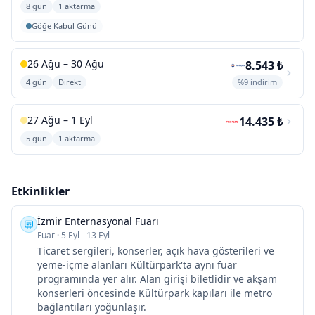
8 gün
1 aktarma
Göğe Kabul Günü
26 Ağu – 30 Ağu
8.543 ₺
4 gün
Direkt
%9 indirim
27 Ağu – 1 Eyl
14.435 ₺
5 gün
1 aktarma
Etkinlikler
İzmir Enternasyonal Fuarı
Fuar
·
5 Eyl - 13 Eyl
Ticaret sergileri, konserler, açık hava gösterileri ve
yeme-içme alanları Kültürpark'ta aynı fuar
programında yer alır. Alan girişi biletlidir ve akşam
konserleri öncesinde Kültürpark kapıları ile metro
bağlantıları yoğunlaşır.