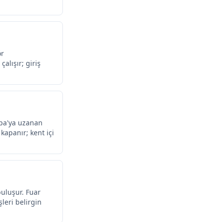
ör
alışır; giriş
upa'ya uzanan
kapanır; kent içi
buluşur. Fuar
şleri belirgin