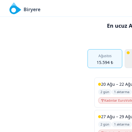
Biryere
En ucuz A
Ağustos
15.594 ₺
20 Ağu – 22 Ağ
2 gün
1 aktarma
Kadınlar EuroVoll
27 Ağu – 29 Ağ
2 gün
1 aktarma