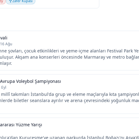
ey
Zafer Kupası
vali
 16 Ağu
hne şovları, çocuk etkinlikleri ve yeme-içme alanları Festival Park Y
luşur. Akşam ana konserleri öncesinde Marmaray ve metro bağlantı
nlaşır.
 Avrupa Voleybol Şampiyonası
 Eyl
millî takımları İstanbul'da grup ve eleme maçlarıyla kıta şampiyonl
lerde biletler seanslara ayrılır ve arena çevresindeki yoğunluk ma
lararası Yüzme Yarışı
nlıca'dan Kuruçeşme'ye uzanan parkurda İstanbul Boğazı'nı Asya'