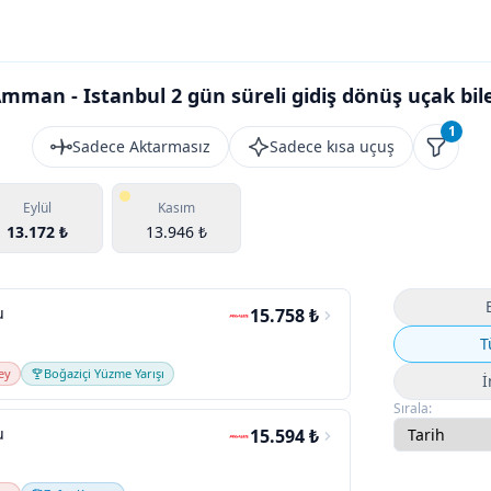
mman - Istanbul 2 gün süreli gidiş dönüş uçak bile
1
Sadece Aktarmasız
Sadece kısa uçuş
Filtrele
Eylül
Kasım
13.172 ₺
13.946 ₺
u
15.758 ₺
T
ey
Boğaziçi Yüzme Yarışı
İ
Sırala:
u
15.594 ₺