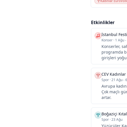
Kadınlar EuroVoll
Etkinlikler
İstanbul Festi
Konser
·
1 Ağu -
Konserler, sa
programda bu
girişleri yoğu
CEV Kadınlar
Spor
·
21 Ağu - 6
Avrupa kadın 
Çok maçlı gün
artar.
Boğaziçi Kıta
Spor
·
23 Ağu
Yüzücüler Ka