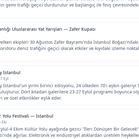
çin gemi trafiği geçici durdurulur ve başlangıç ile finiş çevresindeki 
ığı Uluslararası Yat Yarışları — Zafer Kupası
yelken ekipleri 30 Ağustos Zafer Bayramı'nda İstanbul Boğazı'ndak
 koridoru deniz trafiğini geçici olarak etkiler ve kıyıdaki izleme nokt
 İstanbul
27 Eyl
Istanbul'un yirmi birinci edisyonu, 24 ülkeden 70'i aşkın galeriyi
uluşturur. Dört kıtadan galerilere 23-27 Eylül programı boyunca söy
i ve özel etkinlikler eşlik eder.
r Yolu Festivali — İstanbul
4 Eki
Eylül-4 Ekim Kültür Yolu ayağında gezici “İleri Dönüşen Bir Gelecek”
i'nde ağırlar. Elektronik ve endüstriyel atıklardan üretilen heykelle