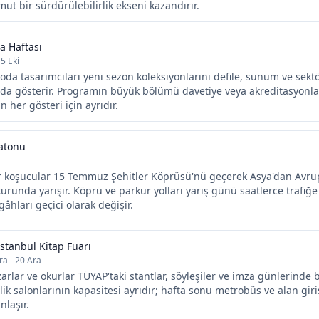
t bir sürdürülebilirlik ekseni kazandırır.
a Haftası
15 Eki
oda tasarımcıları yeni sezon koleksiyonlarını defile, sunum ve sekt
a gösterir. Programın büyük bölümü davetiye veya akreditasyonla ç
 her gösteri için ayrıdır.
atonu
ör koşucular 15 Temmuz Şehitler Köprüsü'nü geçerek Asya'dan Avr
runda yarışır. Köprü ve parkur yolları yarış günü saatlerce trafiğe 
âhları geçici olarak değişir.
İstanbul Kitap Fuarı
ra - 20 Ara
azarlar ve okurlar TÜYAP'taki stantlar, söyleşiler ve imza günlerinde 
nlik salonlarının kapasitesi ayrıdır; hafta sonu metrobüs ve alan giri
laşır.