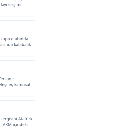
kıyı erişimi
i kupa etabında
alarında kalabalık
 Tersane
leşiler, kamusal
 sergisini Atatürk
r, AKM içindeki