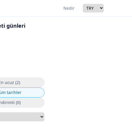
Currency
Nedir
ti günleri
r
En ucuz (2)
üm tarihler
ndirimli (0)