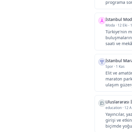
programa somu
İstanbul Mod
Moda
·
12 Eki - 
Türkiye'nin m
buluşmalarınd
saati ve mekân
İstanbul Mar
Spor
·
1 Kas
Elit ve amat
maraton parku
ulaşım güzerg
Uluslararası 
education
·
12 A
Yayıncılar, y
girişi ve etki
biçimde yoğun