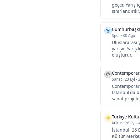
geçer. Yarış i
sınırlandırılır.
Cumhurbaşkanl
Spor
·
30 Ağu
Uluslararası 
yarışır. Yarış
oluşturur.
Contemporary
Sanat
·
23 Eyl - 
Contemporary 
İstanbul'da b
sanat projeler
Türkiye Kültü
Kültür
·
26 Eyl - 
İstanbul, 26 
Kültür Merkez