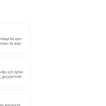
enikapı'da aynı
ları ile alan
uğu için oynar.
ç geçişlerinde
dan Avrupa'ya