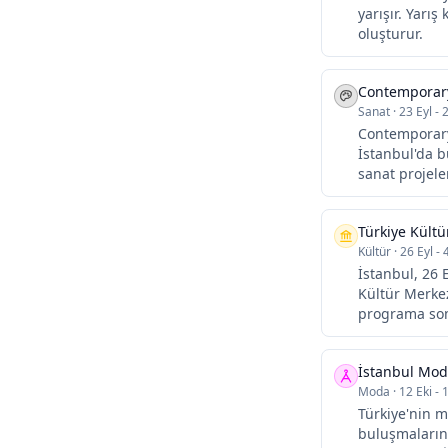
yarışır. Yarış
oluşturur.
Contemporary
Sanat
·
23 Eyl - 
Contemporary 
İstanbul'da b
sanat projeler
Türkiye Kültü
Kültür
·
26 Eyl - 
İstanbul, 26 
Kültür Merkez
programa somu
İstanbul Mod
Moda
·
12 Eki - 
Türkiye'nin m
buluşmalarınd