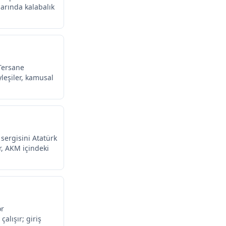
alarında kalabalık
 Tersane
leşiler, kamusal
 sergisini Atatürk
r, AKM içindeki
ör
alışır; giriş