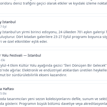
 koridoru deniz trafiğini geçici olarak etkiler ve kıyıdaki izleme nokt
 İstanbul
27 Eyl
Istanbul'un yirmi birinci edisyonu, 24 ülkeden 70'i aşkın galeriyi
uluşturur. Dört kıtadan galerilere 23-27 Eylül programı boyunca söy
i ve özel etkinlikler eşlik eder.
r Yolu Festivali — İstanbul
4 Eki
Eylül-4 Ekim Kültür Yolu ayağında gezici “İleri Dönüşen Bir Gelecek”
i'nde ağırlar. Elektronik ve endüstriyel atıklardan üretilen heykelle
t bir sürdürülebilirlik ekseni kazandırır.
a Haftası
15 Eki
oda tasarımcıları yeni sezon koleksiyonlarını defile, sunum ve sekt
a gösterir. Programın büyük bölümü davetiye veya akreditasyonla ç