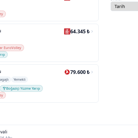
ey
u
64.345 ₺
ar EuroVolley
rışı
u
79.600 ₺
agajlı
Yemekli
Boğaziçi Yüzme Yarışı
ey
vali
 16 Ağu