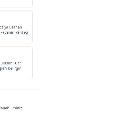
upa'ya uzanan
kapanır; kent içi
buluşur. Fuar
şleri belirgin
anabilirsiniz.