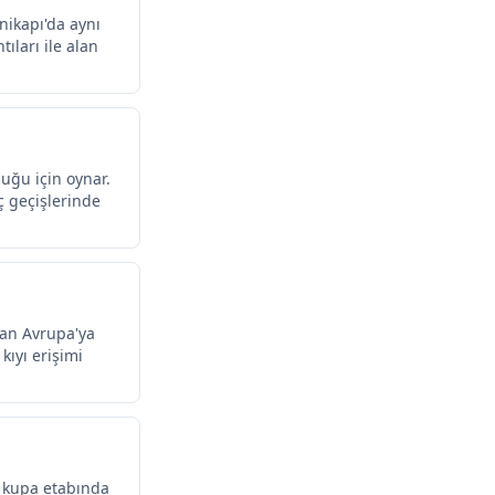
enikapı'da aynı
ları ile alan
uğu için oynar.
ç geçişlerinde
dan Avrupa'ya
kıyı erişimi
i kupa etabında