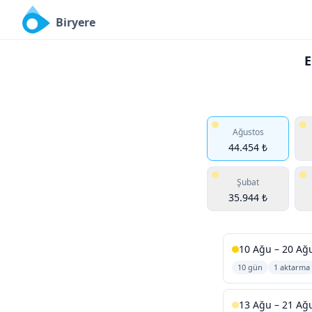
Biryere
E
Ağustos
44.454 ₺
Şubat
35.944 ₺
10 Ağu – 20 Ağ
10 gün
1 aktarma
13 Ağu – 21 Ağ