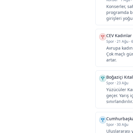
Konserler, sa
programda bu
girişleri yoğu
CEV Kadınlar
Spor
·
21 Ağu - 6
Avrupa kadın 
Çok maçlı gün
artar.
Boğaziçi Kıta
Spor
·
23 Ağu
Yüzücüler Ka
geçer. Yarış i
sınırlandırılır.
Cumhurbaşkanl
Spor
·
30 Ağu
Uluslararası 