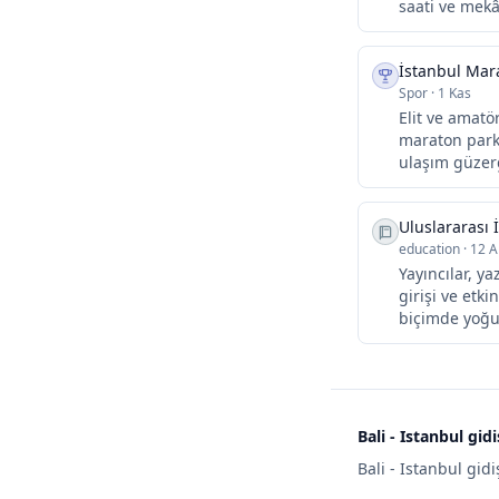
saati ve mekân
İstanbul Mar
Spor
·
1 Kas
Elit ve amat
maraton parku
ulaşım güzerg
Uluslararası 
education
·
12 A
Yayıncılar, y
girişi ve etki
biçimde yoğun
Bali - Istanbul gid
Bali - Istanbul gid