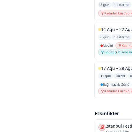
8 gün
1 aktarma
Kadınlar EuroVoll
14 Ağu – 22 Ağ
8 gün
1 aktarma
Mevlid
Kadınl
Boğaziçi Yüzme Ya
17 Ağu – 28 Ağ
11 gün
Direkt
B
Bağımsızlık Günü
Kadınlar EuroVoll
Etkinlikler
İstanbul Festi
Konser
·
1 Ağu -