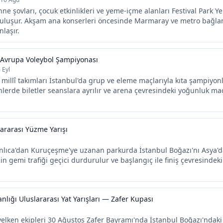
hne şovları, çocuk etkinlikleri ve yeme-içme alanları Festival Park Y
luşur. Akşam ana konserleri öncesinde Marmaray ve metro bağlantı
nlaşır.
 Avrupa Voleybol Şampiyonası
 Eyl
millî takımları İstanbul'da grup ve eleme maçlarıyla kıta şampiyonl
lerde biletler seanslara ayrılır ve arena çevresindeki yoğunluk ma
lararası Yüzme Yarışı
nlıca'dan Kuruçeşme'ye uzanan parkurda İstanbul Boğazı'nı Asya'
çin gemi trafiği geçici durdurulur ve başlangıç ile finiş çevresindeki 
ığı Uluslararası Yat Yarışları — Zafer Kupası
yelken ekipleri 30 Ağustos Zafer Bayramı'nda İstanbul Boğazı'ndak