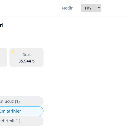
Currency
Nedir
ri
r
Ocak
35.944 ₺
En ucuz (1)
üm tarihler
ndirimli (1)