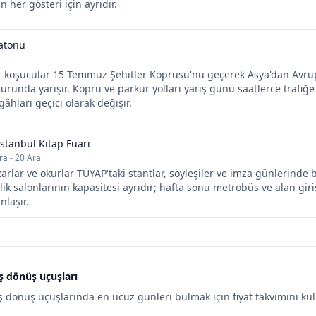
 her gösteri için ayrıdır.
atonu
ör koşucular 15 Temmuz Şehitler Köprüsü'nü geçerek Asya'dan Avr
runda yarışır. Köprü ve parkur yolları yarış günü saatlerce trafiğe 
âhları geçici olarak değişir.
İstanbul Kitap Fuarı
ra - 20 Ara
azarlar ve okurlar TÜYAP'taki stantlar, söyleşiler ve imza günlerinde 
nlik salonlarının kapasitesi ayrıdır; hafta sonu metrobüs ve alan giri
laşır.
iş dönüş uçuşları
iş dönüş uçuşlarında en ucuz günleri bulmak için fiyat takvimini kull