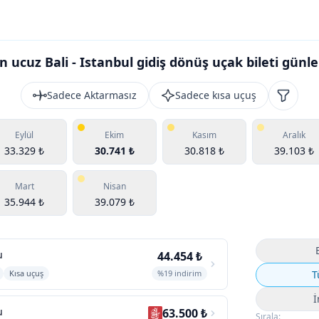
n ucuz Bali - Istanbul gidiş dönüş uçak bileti günle
Sadece Aktarmasız
Sadece kısa uçuş
Filtrele
Eylül
Ekim
Kasım
Aralık
33.329 ₺
30.741 ₺
30.818 ₺
39.103 ₺
Mart
Nisan
35.944 ₺
39.079 ₺
u
44.454 ₺
Kısa uçuş
%19 indirim
T
İ
u
63.500 ₺
Sırala: