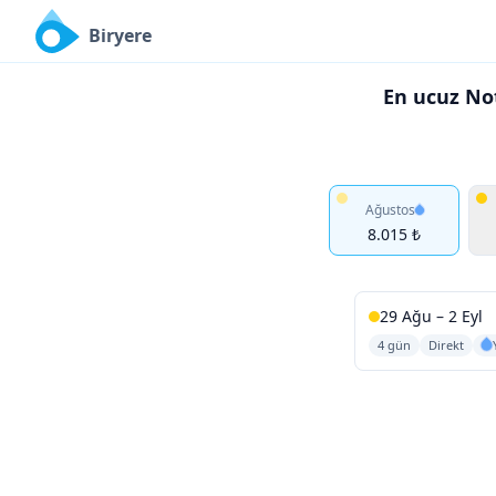
Biryere
En ucuz Not
Ağustos
8.015 ₺
29 Ağu – 2 Eyl
4 gün
Direkt