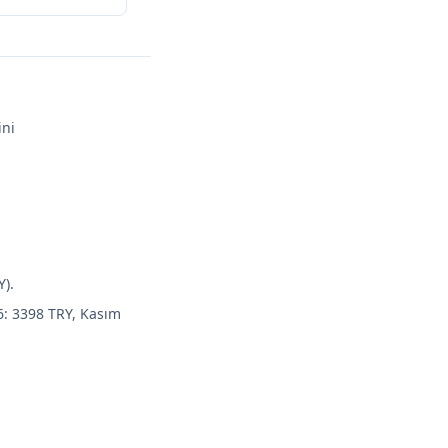
ini
Y).
6: 3398 TRY, Kasım