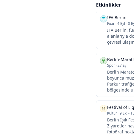
Etkinlikler
IFA Berlin
Fuar
·
4 Eyl - 8 E
IFA Berlin, fu
alanlarıyla d
çevresi ulaşım
Berlin-Marat
Spor
·
27 Eyl
Berlin Marato
boyunca müzik
Parkur trafiğ
bölgesinde ul
Festival of Lig
Kültür
·
9 Eki - 1
Berlin Işık Fe
Ziyaretler ha
fotoğraf nokt