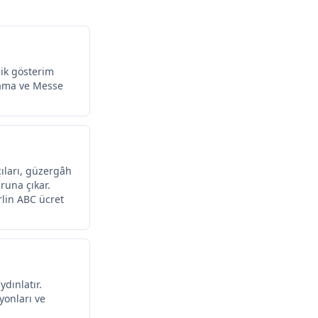
rlik gösterim
klama ve Messe
çıları, güzergâh
runa çıkar.
rlin ABC ücret
ydınlatır.
yonları ve