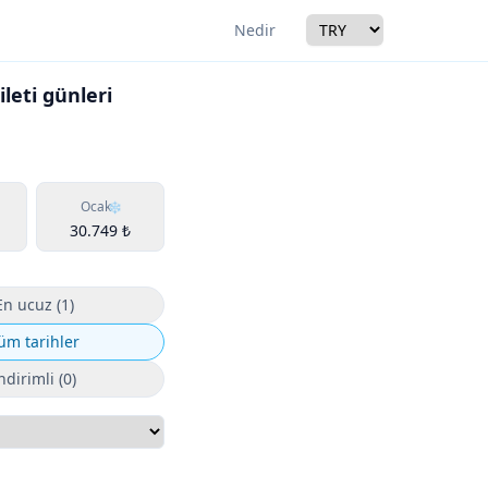
Currency
Nedir
leti günleri
r
Ocak
30.749 ₺
En ucuz (1)
üm tarihler
ndirimli (0)