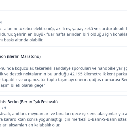
yl
ar alanını tüketici elektroniği, akıllı ev, yapay zekâ ve sürdürülebili
oldurur. Şehrin en büyük fuar haftalarından biri olduğu için kona
ı baskı altında olabilir.
hon (Berlin Maratonu)
nu'nda koşucular, tekerlekli sandalye sporcuları ve handbike yarış
 ve destek noktalarının bulunduğu 42,195 kilometrelik kent parku
e kapatılır ve organizatör toplu taşımayı önerir; göğüs numarası Be
aşım bileti olarak geçer.
hts Berlin (Berlin Işık Festivali)
8 Eki
stivali, anıtları, meydanları ve binaları gece ışık enstalasyonlarıyla a
va karardıktan sonra yoğunlaştığı için merkezî U-Bahn/S-Bahn istas
aları akşamları en kalabalık olur.