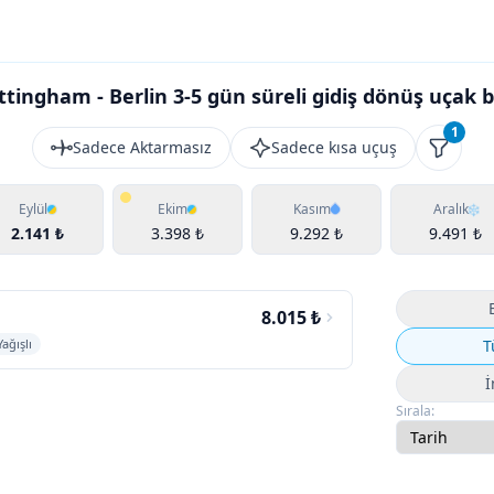
tingham - Berlin 3-5 gün süreli gidiş dönüş uçak bi
1
Sadece Aktarmasız
Sadece kısa uçuş
Filtrele
Eylül
Ekim
Kasım
Aralık
2.141 ₺
3.398 ₺
9.292 ₺
9.491 ₺
8.015 ₺
Yağışlı
T
İ
Sırala: