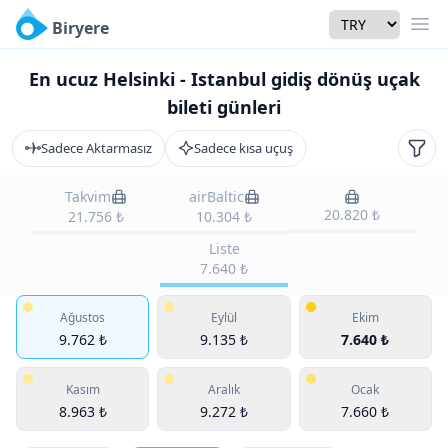
Currency
Biryere
Men
En ucuz Helsinki - Istanbul gidiş dönüş uçak
bileti günleri
Sadece Aktarmasız
Sadece kısa uçuş
Filtr
Takvim
airBaltic
20.820 ₺
21.756 ₺
10.304 ₺
Liste
7.640 ₺
Ağustos
Eylül
Ekim
9.762 ₺
9.135 ₺
7.640 ₺
Kasım
Aralık
Ocak
8.963 ₺
9.272 ₺
7.660 ₺