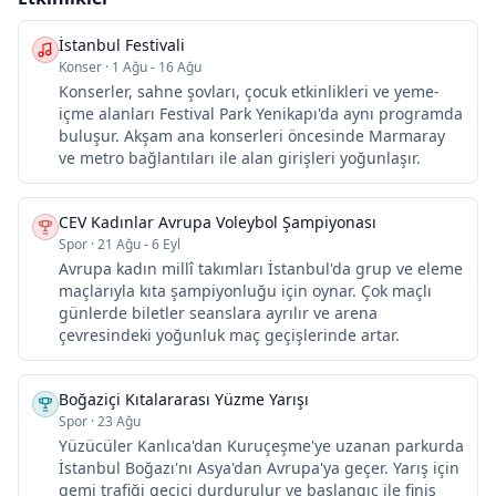
İstanbul Festivali
Konser
·
1 Ağu - 16 Ağu
Konserler, sahne şovları, çocuk etkinlikleri ve yeme-
içme alanları Festival Park Yenikapı'da aynı programda
buluşur. Akşam ana konserleri öncesinde Marmaray
ve metro bağlantıları ile alan girişleri yoğunlaşır.
CEV Kadınlar Avrupa Voleybol Şampiyonası
Spor
·
21 Ağu - 6 Eyl
Avrupa kadın millî takımları İstanbul'da grup ve eleme
maçlarıyla kıta şampiyonluğu için oynar. Çok maçlı
günlerde biletler seanslara ayrılır ve arena
çevresindeki yoğunluk maç geçişlerinde artar.
Boğaziçi Kıtalararası Yüzme Yarışı
Spor
·
23 Ağu
Yüzücüler Kanlıca'dan Kuruçeşme'ye uzanan parkurda
İstanbul Boğazı'nı Asya'dan Avrupa'ya geçer. Yarış için
gemi trafiği geçici durdurulur ve başlangıç ile finiş