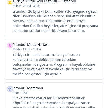
Türkiye Kültür Yolu Festivali — İstanbul
Kültür
·
26 Eyl - 4 Eki
İstanbul, 26 Eylül-4 Ekim Kültür Yolu ayağında gezici
“İleri Dönüşen Bir Gelecek” sergisini Atatürk Kültür
Merkezi'nde ağırlar. Elektronik ve endüstriyel
atıklardan üretilen heykeller, AKM içindeki programa
somut bir sürdürülebilirlik ekseni kazandırır.
İstanbul Moda Haftası
Moda
·
12 Eki - 15 Eki
Türkiye'nin moda tasarımcıları yeni sezon
koleksiyonlarını defile, sunum ve sektör
buluşmalarında gösterir. Programın büyük bölümü
davetiye veya akreditasyonla çalışır; giriş saati ve
mekân her gösteri için ayrıdır.
İstanbul Maratonu
Spor
·
1 Kas
Elit ve amatör koşucular 15 Temmuz Şehitler
Köprüsü'nü geçerek Asya'dan Avrupa'ya uzanan
maraton parkurunda yarışır. Köprü ve parkur yolları