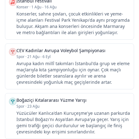
İstanbul Festivali
Konser
·
1 Ağu - 16 Ağu
Konserler, sahne şovları, çocuk etkinlikleri ve yeme-
içme alanları Festival Park Yenikapı'da aynı programda
buluşur. Akşam ana konserleri öncesinde Marmaray
ve metro bağlantıları ile alan girişleri yoğunlaşır.
CEV Kadınlar Avrupa Voleybol Şampiyonası
Spor
·
21 Ağu - 6 Eyl
Avrupa kadın millî takımları İstanbul'da grup ve eleme
maçlarıyla kıta şampiyonluğu için oynar. Çok maçlı
günlerde biletler seanslara ayrılır ve arena
çevresindeki yoğunluk maç geçişlerinde artar.
Boğaziçi Kıtalararası Yüzme Yarışı
Spor
·
23 Ağu
Yüzücüler Kanlıca'dan Kuruçeşme'ye uzanan parkurda
İstanbul Boğazı'nı Asya'dan Avrupa'ya geçer. Yarış için
gemi trafiği geçici durdurulur ve başlangıç ile finiş
çevresindeki kıyı erişimi sınırlandırılır.