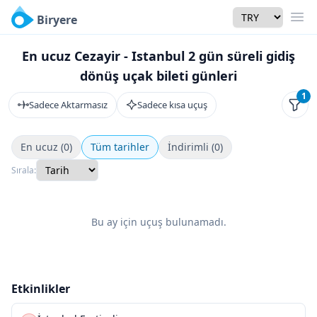
Currency
Biryere
Men
En ucuz Cezayir - Istanbul 2 gün süreli gidiş
dönüş uçak bileti günleri
1
Sadece Aktarmasız
Sadece kısa uçuş
Filtr
En ucuz (0)
Tüm tarihler
İndirimli (0)
Sırala:
Bu ay için uçuş bulunamadı.
Etkinlikler