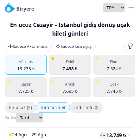
Currency
Biryere
Men
En ucuz Cezayir - Istanbul gidiş dönüş uçak
bileti günleri
Sadece Aktarmasız
Sadece kısa uçuş
Filtr
Ağustos
Eylül
Ekim
13.233 ₺
7.498 ₺
7.524 ₺
Kasım
Aralık
Ocak
7.725 ₺
7.695 ₺
7.745 ₺
En ucuz (3)
Tüm tarihler
İndirimli (0)
Sırala:
24 Ağu – 29 Ağu
13.749 ₺