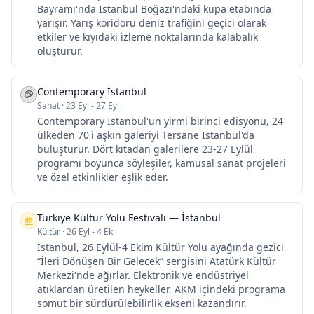
Bayramı'nda İstanbul Boğazı'ndaki kupa etabında
yarışır. Yarış koridoru deniz trafiğini geçici olarak
etkiler ve kıyıdaki izleme noktalarında kalabalık
oluşturur.
Contemporary İstanbul
Sanat
·
23 Eyl - 27 Eyl
Contemporary Istanbul'un yirmi birinci edisyonu, 24
ülkeden 70'i aşkın galeriyi Tersane İstanbul'da
buluşturur. Dört kıtadan galerilere 23-27 Eylül
programı boyunca söyleşiler, kamusal sanat projeleri
ve özel etkinlikler eşlik eder.
Türkiye Kültür Yolu Festivali — İstanbul
Kültür
·
26 Eyl - 4 Eki
İstanbul, 26 Eylül-4 Ekim Kültür Yolu ayağında gezici
“İleri Dönüşen Bir Gelecek” sergisini Atatürk Kültür
Merkezi'nde ağırlar. Elektronik ve endüstriyel
atıklardan üretilen heykeller, AKM içindeki programa
somut bir sürdürülebilirlik ekseni kazandırır.