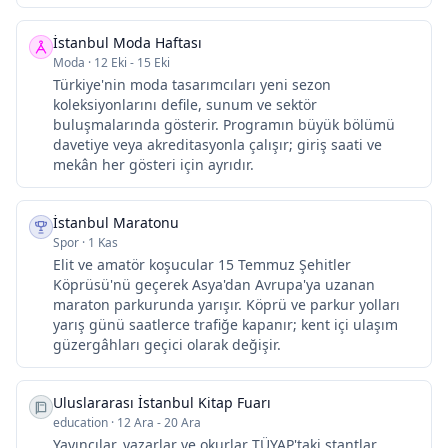
İstanbul Moda Haftası
Moda
·
12 Eki - 15 Eki
Türkiye'nin moda tasarımcıları yeni sezon
koleksiyonlarını defile, sunum ve sektör
buluşmalarında gösterir. Programın büyük bölümü
davetiye veya akreditasyonla çalışır; giriş saati ve
mekân her gösteri için ayrıdır.
İstanbul Maratonu
Spor
·
1 Kas
Elit ve amatör koşucular 15 Temmuz Şehitler
Köprüsü'nü geçerek Asya'dan Avrupa'ya uzanan
maraton parkurunda yarışır. Köprü ve parkur yolları
yarış günü saatlerce trafiğe kapanır; kent içi ulaşım
güzergâhları geçici olarak değişir.
Uluslararası İstanbul Kitap Fuarı
education
·
12 Ara - 20 Ara
Yayıncılar, yazarlar ve okurlar TÜYAP'taki stantlar,