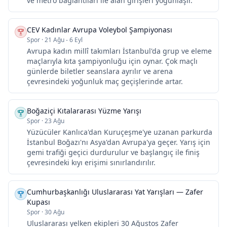
ve metro bağlantıları ile alan girişleri yoğunlaşır.
CEV Kadınlar Avrupa Voleybol Şampiyonası
Spor
·
21 Ağu - 6 Eyl
Avrupa kadın millî takımları İstanbul'da grup ve eleme
maçlarıyla kıta şampiyonluğu için oynar. Çok maçlı
günlerde biletler seanslara ayrılır ve arena
çevresindeki yoğunluk maç geçişlerinde artar.
Boğaziçi Kıtalararası Yüzme Yarışı
Spor
·
23 Ağu
Yüzücüler Kanlıca'dan Kuruçeşme'ye uzanan parkurda
İstanbul Boğazı'nı Asya'dan Avrupa'ya geçer. Yarış için
gemi trafiği geçici durdurulur ve başlangıç ile finiş
çevresindeki kıyı erişimi sınırlandırılır.
Cumhurbaşkanlığı Uluslararası Yat Yarışları — Zafer
Kupası
Spor
·
30 Ağu
Uluslararası yelken ekipleri 30 Ağustos Zafer