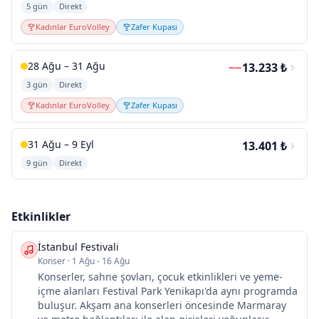
5 gün
Direkt
Kadınlar EuroVolley
Zafer Kupası
28 Ağu – 31 Ağu
13.233 ₺
3 gün
Direkt
Kadınlar EuroVolley
Zafer Kupası
31 Ağu – 9 Eyl
13.401 ₺
9 gün
Direkt
Etkinlikler
İstanbul Festivali
Konser
·
1 Ağu - 16 Ağu
Konserler, sahne şovları, çocuk etkinlikleri ve yeme-
içme alanları Festival Park Yenikapı'da aynı programda
buluşur. Akşam ana konserleri öncesinde Marmaray