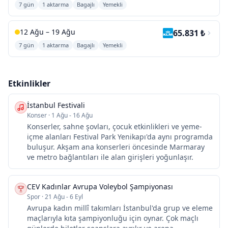
7 gün
1 aktarma
Bagajlı
Yemekli
12 Ağu – 19 Ağu
65.831 ₺
7 gün
1 aktarma
Bagajlı
Yemekli
Etkinlikler
İstanbul Festivali
Konser
·
1 Ağu - 16 Ağu
Konserler, sahne şovları, çocuk etkinlikleri ve yeme-
içme alanları Festival Park Yenikapı'da aynı programda
buluşur. Akşam ana konserleri öncesinde Marmaray
ve metro bağlantıları ile alan girişleri yoğunlaşır.
CEV Kadınlar Avrupa Voleybol Şampiyonası
Spor
·
21 Ağu - 6 Eyl
Avrupa kadın millî takımları İstanbul'da grup ve eleme
maçlarıyla kıta şampiyonluğu için oynar. Çok maçlı