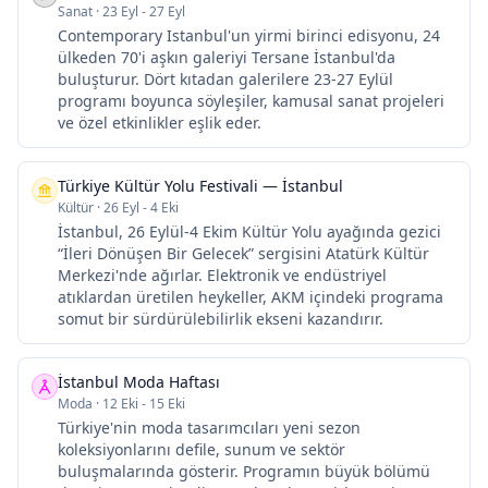
Sanat
·
23 Eyl - 27 Eyl
Contemporary Istanbul'un yirmi birinci edisyonu, 24
ülkeden 70'i aşkın galeriyi Tersane İstanbul'da
buluşturur. Dört kıtadan galerilere 23-27 Eylül
programı boyunca söyleşiler, kamusal sanat projeleri
ve özel etkinlikler eşlik eder.
Türkiye Kültür Yolu Festivali — İstanbul
Kültür
·
26 Eyl - 4 Eki
İstanbul, 26 Eylül-4 Ekim Kültür Yolu ayağında gezici
“İleri Dönüşen Bir Gelecek” sergisini Atatürk Kültür
Merkezi'nde ağırlar. Elektronik ve endüstriyel
atıklardan üretilen heykeller, AKM içindeki programa
somut bir sürdürülebilirlik ekseni kazandırır.
İstanbul Moda Haftası
Moda
·
12 Eki - 15 Eki
Türkiye'nin moda tasarımcıları yeni sezon
koleksiyonlarını defile, sunum ve sektör
buluşmalarında gösterir. Programın büyük bölümü