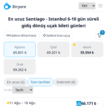
Currency
Biryere
Men
En ucuz Santiago - Istanbul 6-10 gün süreli
gidiş dönüş uçak bileti günleri
1
Sadece Aktarmasız
Sadece kısa uçuş
Filtr
Ağustos
Eylül
Kasım
65.831 ₺
69.201 ₺
55.554 ₺
Ocak
69.262 ₺
En ucuz (2)
Tüm tarihler
İndirimli (0)
Sırala:
11 Ağu – 18 Ağu
66.171 ₺