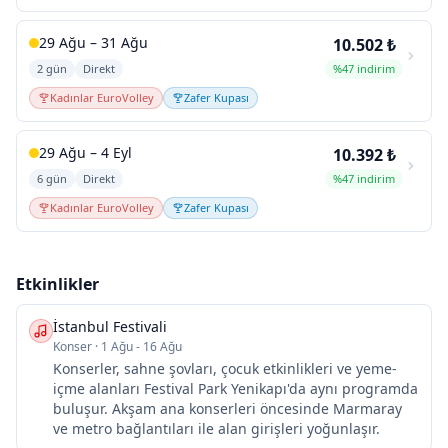
29 Ağu – 31 Ağu
10.502 ₺
2 gün
Direkt
%47 indirim
Kadınlar EuroVolley
Zafer Kupası
29 Ağu – 4 Eyl
10.392 ₺
6 gün
Direkt
%47 indirim
Kadınlar EuroVolley
Zafer Kupası
Etkinlikler
İstanbul Festivali
Konser
·
1 Ağu - 16 Ağu
Konserler, sahne şovları, çocuk etkinlikleri ve yeme-
içme alanları Festival Park Yenikapı'da aynı programda
buluşur. Akşam ana konserleri öncesinde Marmaray
ve metro bağlantıları ile alan girişleri yoğunlaşır.