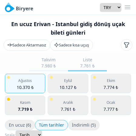
Currency
Biryere
Men
En ucuz Erivan - Istanbul gidiş dönüş uçak
bileti günleri
Sadece Aktarmasız
Sadece kısa uçuş
Filtr
Takvim
Liste
7.980 ₺
7.761 ₺
Ağustos
Eylül
Ekim
10.370 ₺
10.127 ₺
7.774 ₺
Kasım
Aralık
Ocak
7.719 ₺
7.761 ₺
7.777 ₺
En ucuz (6)
Tüm tarihler
İndirimli (5)
Sırala: