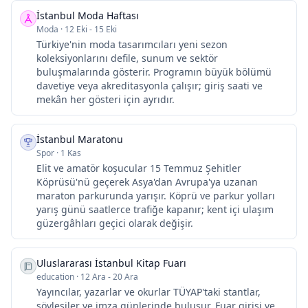
İstanbul Moda Haftası
Moda
·
12 Eki - 15 Eki
Türkiye'nin moda tasarımcıları yeni sezon
koleksiyonlarını defile, sunum ve sektör
buluşmalarında gösterir. Programın büyük bölümü
davetiye veya akreditasyonla çalışır; giriş saati ve
mekân her gösteri için ayrıdır.
İstanbul Maratonu
Spor
·
1 Kas
Elit ve amatör koşucular 15 Temmuz Şehitler
Köprüsü'nü geçerek Asya'dan Avrupa'ya uzanan
maraton parkurunda yarışır. Köprü ve parkur yolları
yarış günü saatlerce trafiğe kapanır; kent içi ulaşım
güzergâhları geçici olarak değişir.
Uluslararası İstanbul Kitap Fuarı
education
·
12 Ara - 20 Ara
Yayıncılar, yazarlar ve okurlar TÜYAP'taki stantlar,
söyleşiler ve imza günlerinde buluşur. Fuar girişi ve