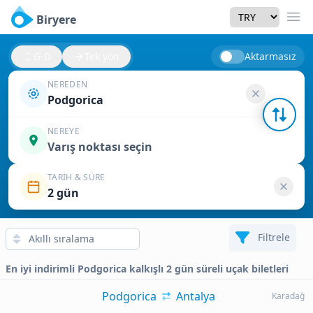
Currency
Biryere
Men
G-D
Tek yön
Aktarmasız
NEREDEN
Podgorica
NEREYE
Varış noktası seçin
TARIH & SÜRE
2 gün
Filtrele
En iyi indirimli Podgorica kalkışlı 2 gün süreli uçak biletleri
Podgorica
Antalya
Karadağ