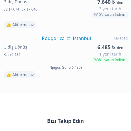
7.640 ₺
Gidiş Dönüş
'den
3 yeni tarih
Eyl (7.674)
Eki (7.640)
%15'e varan İndirim
👍 Aktarmasız
Podgorica
Istanbul
Karadağ
6.485 ₺
Gidiş Dönüş
'den
1 yeni tarih
Kas (6.485)
%38'e varan İndirim
Njegoş Günü(6.485)
👍 Aktarmasız
Bizi Takip Edin