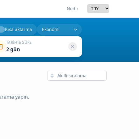
Currency
Nedir
Kısa aktarma
TARIH & SÜRE
2 gün
 arama yapın.