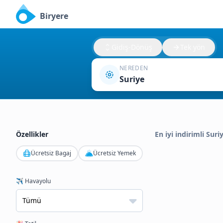
Biryere
Gidiş-Dönüş
Tek yön
NEREDEN
Suriye
Özellikler
En iyi indirimli Suri
Ücretsiz Bagaj
Ücretsiz Yemek
✈️ Havayolu