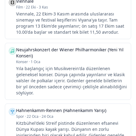
Viennale
Film
·
22 Eki - 3 Kas
Viennale, 22 Ekim-3 Kasım arasında uluslararası
sinemayı ve festival keşiflerini Viyana'ya taşır. Tam
program 13 Ekim'de yayımlanır; ön satış 17 Ekim saat
10.00'da başlar ve standart tek bilet 11,50 avrodur.
Neujahrskonzert der Wiener Philharmoniker (Yeni Yıl
Konseri)
Konser
·
1 Oca
Yıla başlangıç için Musikverein'da düzenlenen
geleneksel konser. Dünya çapında yayınlanır ve klasik
valsler ile polkalar içerir. Gidenler genelde biletlerin
bir yıl önceden sadece çevrimiçi çekilişle alınabildiğini
söylüyor.
Hahnenkamm-Rennen (Hahnenkamm Yarışı)
Spor
·
22 Oca - 24 Oca
Kitzbühel'deki Streif pistinde düzenlenen efsanevi
Dünya Kupası kayak yarışı. Dünyanın en zorlu
inişlerinden biri olarak kabul edilir. Gidenler genelde