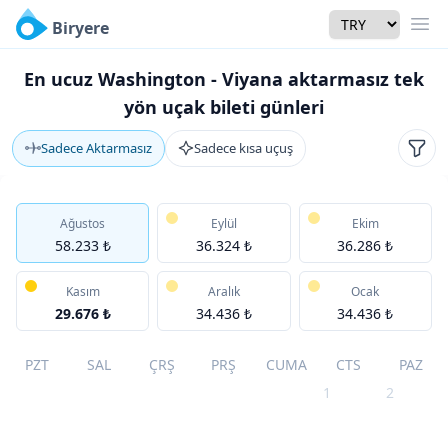
Currency
Biryere
Men
En ucuz Washington - Viyana aktarmasız tek
yön uçak bileti günleri
Sadece Aktarmasız
Sadece kısa uçuş
Filtr
Ağustos
Eylül
Ekim
58.233 ₺
36.324 ₺
36.286 ₺
Kasım
Aralık
Ocak
29.676 ₺
34.436 ₺
34.436 ₺
PZT
SAL
ÇRŞ
PRŞ
CUMA
CTS
PAZ
1
2