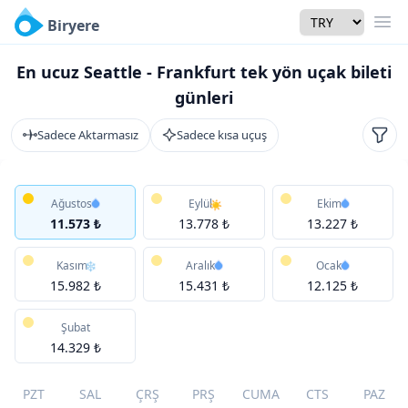
Currency
Biryere
Men
En ucuz Seattle - Frankfurt tek yön uçak bileti
günleri
Sadece Aktarmasız
Sadece kısa uçuş
Filtr
Ağustos
Eylül
Ekim
11.573 ₺
13.778 ₺
13.227 ₺
Kasım
Aralık
Ocak
15.982 ₺
15.431 ₺
12.125 ₺
Şubat
14.329 ₺
PZT
SAL
ÇRŞ
PRŞ
CUMA
CTS
PAZ