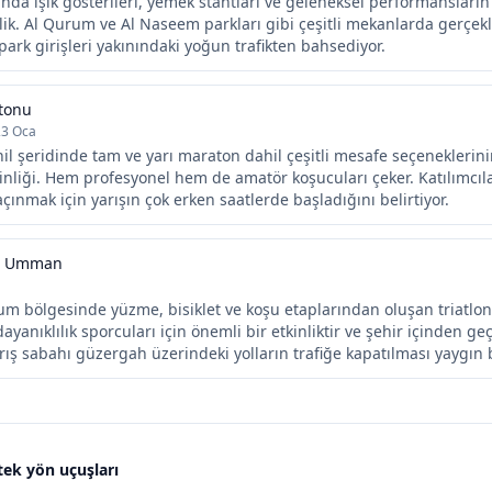
ında ışık gösterileri, yemek stantları ve geleneksel performansların 
nlik. Al Qurum ve Al Naseem parkları gibi çeşitli mekanlarda gerçekl
ark girişleri yakınındaki yoğun trafikten bahsediyor.
tonu
23 Oca
il şeridinde tam ve yarı maraton dahil çeşitli mesafe seçenekleri
tkinliği. Hem profesyonel hem de amatör koşucuları çeker. Katılımcı
çınmak için yarışın çok erken saatlerde başladığını belirtiyor.
3 Umman
um bölgesinde yüzme, bisiklet ve koşu etaplarından oluşan triatlon 
dayanıklılık sporcuları için önemli bir etkinliktir ve şehir içinden g
arış sabahı güzergah üzerindeki yolların trafiğe kapatılması yaygın
tek yön uçuşları