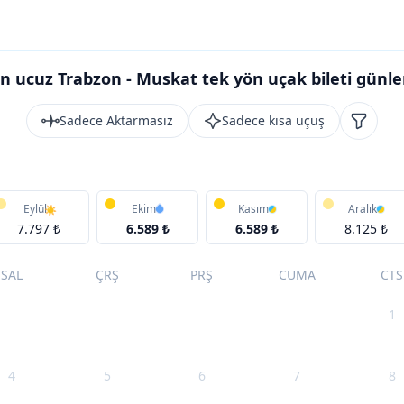
n ucuz Trabzon - Muskat tek yön uçak bileti günle
Sadece Aktarmasız
Sadece kısa uçuş
Filtrele
Eylül
Ekim
Kasım
Aralık
7.797 ₺
6.589 ₺
6.589 ₺
8.125 ₺
SAL
ÇRŞ
PRŞ
CUMA
CTS
1
4
5
6
7
8