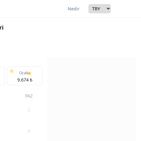
Currency
Nedir
ri
r
Ocak
9.674 ₺
PAZ
2
9