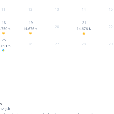
11
12
13
14
15
18
19
21
20
22
1.750
₺
14.676
₺
14.676
₺
25
26
27
28
29
1.091
₺
ts
 12 Şub