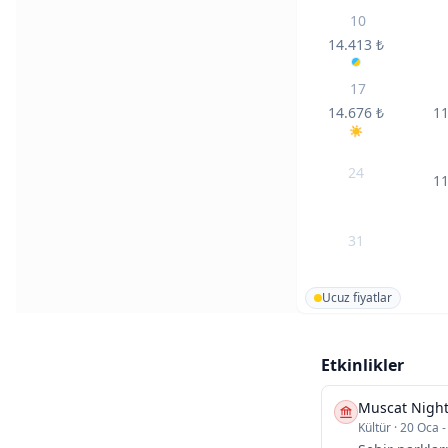
10
14.413
₺
17
14.676
₺
1
24
1
31
Ucuz fiyatlar
Etkinlikler
Muscat Nigh
Kültür
·
20 Oca -