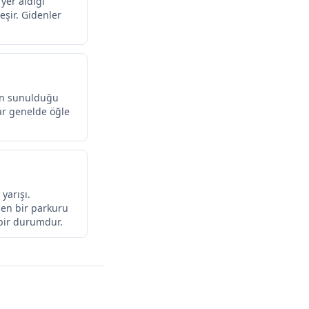
yer aldığı
eşir. Gidenler
nin sunulduğu
lar genelde öğle
yarışı.
eçen bir parkuru
 bir durumdur.