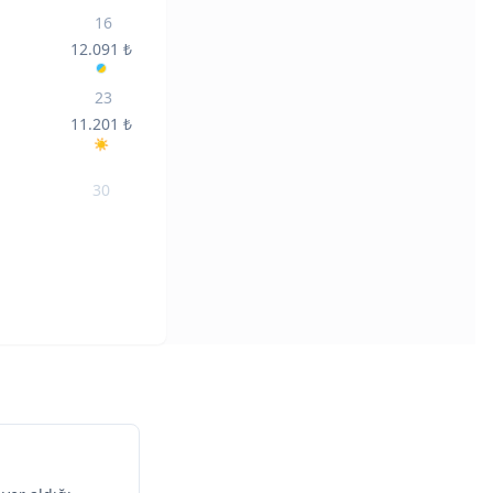
16
12.091
₺
23
11.201
₺
30