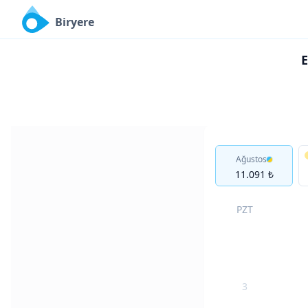
Biryere
E
Ağustos
11.091 ₺
PZT
3