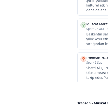
Şehir parklar
kültürel etki
genelde ana p
Muscat Mara
Spor
·
22 Oca - 
Başkentin sah
yıllık koşu e
sıcağından ka
Ironman 70.
Spor
·
5 Şub
Shatti Al Qur
Uluslararası 
takip eder. Y
Trabzon - Muskat 