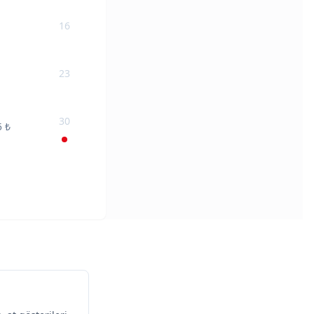
16
23
30
5
₺