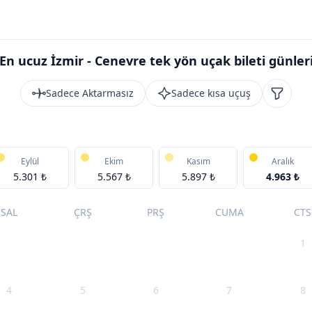
En ucuz İzmir - Cenevre tek yön uçak bileti günler
Sadece Aktarmasız
Sadece kısa uçuş
Filtrele
Eylül
Ekim
Kasım
Aralık
5.301 ₺
5.567 ₺
5.897 ₺
4.963 ₺
SAL
ÇRŞ
PRŞ
CUMA
CTS
1
4
5
6
7
8