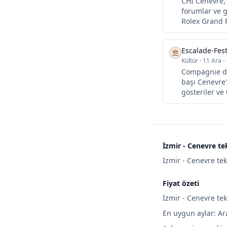
CHI Cenevre, 
forumlar ve g
Rolex Grand P
Escalade-Fest
Kültür
·
11 Ara -
Compagnie de 
başı Cenevre'
gösteriler ve
İzmir - Cenevre te
İzmir - Cenevre tek
Fiyat özeti
İzmir - Cenevre tek
En uygun aylar: Ara