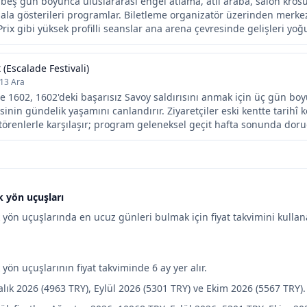
beş gün boyunca uluslararası engel atlama, atlı araba, salon krosu,
ala gösterileri programlar. Biletleme organizatör üzerinden merkezi
rix gibi yüksek profilli seanslar ana arena çevresinde gelişleri yoğun
 (Escalade Festivali)
 13 Ara
1602, 1602'deki başarısız Savoy saldırısını anmak için üç gün boy
sinin gündelik yaşamını canlandırır. Ziyaretçiler eski kentte tarihî 
 törenlerle karşılaşır; program geleneksel geçit hafta sonunda doru
k yön uçuşları
 yön uçuşlarında en ucuz günleri bulmak için fiyat takvimini kullana
 yön uçuşlarının fiyat takviminde 6 ay yer alır.
lık 2026 (4963 TRY), Eylül 2026 (5301 TRY) ve Ekim 2026 (5567 TRY).