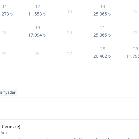
11
12
14
13
15
1.273
₺
11.553
₺
25.365
₺
19
21
18
20
22
17.094
₺
25.365
₺
28
29
25
26
27
20.402
₺
11.79
z fiyatlar
I Cenevre)
 Ara