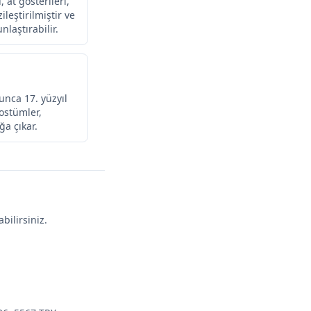
 at gösterileri,
leştirilmiştir ve
laştırabilir.
unca 17. yüzyıl
kostümler,
ğa çıkar.
bilirsiniz.