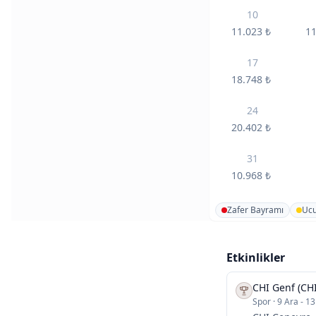
10
11.023
₺
1
17
18.748
₺
24
20.402
₺
31
10.968
₺
Zafer Bayramı
Ucu
Etkinlikler
CHI Genf (CH
Spor
·
9 Ara - 13