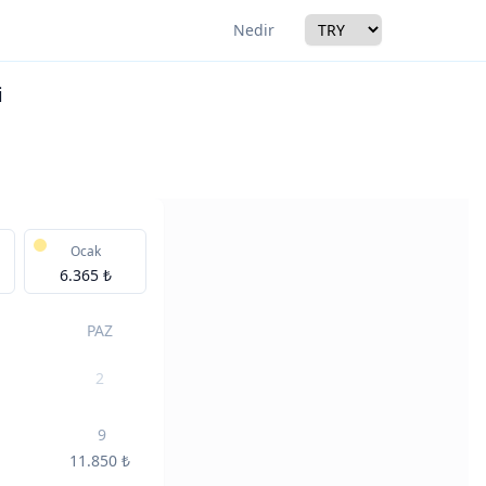
Currency
Nedir
i
r
Ocak
6.365 ₺
PAZ
2
9
11.850
₺