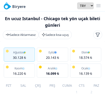
Currency
Biryere
Men
En ucuz Istanbul - Chicago tek yön uçak bileti
günleri
Sadece Aktarmasız
Sadece kısa uçuş
Filtr
Ağustos
Eylül
Ekim
30.128 ₺
20.143 ₺
18.574 ₺
Kasım
Aralık
Ocak
16.220 ₺
16.099 ₺
16.139 ₺
PZT
SAL
ÇRŞ
PRŞ
CUMA
CTS
PAZ
1
2