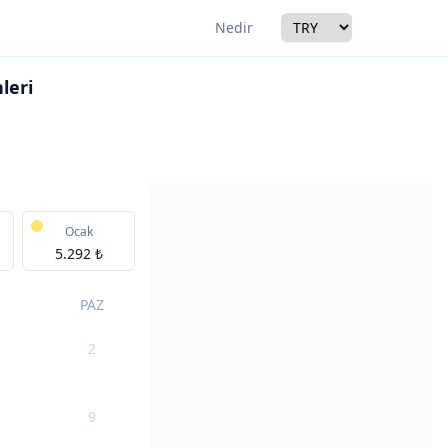
Currency
Nedir
leri
r
Ocak
5.292 ₺
PAZ
2
9