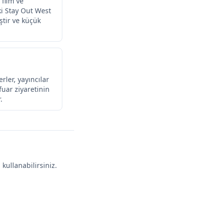
film ve
ki Stay Out West
ştir ve küçük
ler, yayıncılar
fuar ziyaretinin
.
kullanabilirsiniz.