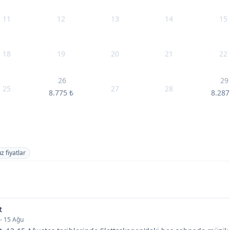
11
12
13
14
15
18
19
20
21
22
26
29
25
27
28
8.775
₺
8.28
z fiyatlar
t
- 15 Ağu