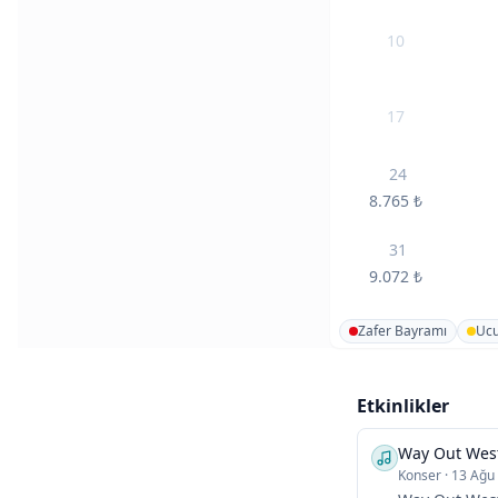
10
17
24
8.765
₺
31
9.072
₺
Zafer Bayramı
Ucu
Etkinlikler
Way Out Wes
Konser
·
13 Ağu 