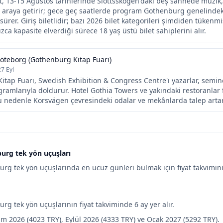
 13-15 Ağustos tarihlerinde Slottsskogen'daki beş sahnede müzik, 
ir araya getirir; gece geç saatlerde program Gothenburg genelinde
sürer. Giriş biletlidir; bazı 2026 bilet kategorileri şimdiden tükenmi
zca kapasite elverdiği sürece 18 yaş üstü bilet sahiplerini alır.
teborg (Gothenburg Kitap Fuarı)
27 Eyl
tap Fuarı, Swedish Exhibition & Congress Centre'ı yazarlar, seminer
gramlarıyla doldurur. Hotel Gothia Towers ve yakındaki restoranlar 
u nedenle Korsvägen çevresindeki odalar ve mekânlarda talep artar
burg tek yön uçuşları
rg tek yön uçuşlarında en ucuz günleri bulmak için fiyat takvimini 
rg tek yön uçuşlarının fiyat takviminde 6 ay yer alır.
im 2026 (4023 TRY), Eylül 2026 (4333 TRY) ve Ocak 2027 (5292 TRY).