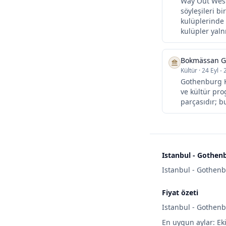
Way Out West,
söyleşileri b
kulüplerinde 
kulüpler yalnı
Bokmässan Gö
Kültür
·
24 Eyl - 
Gothenburg Ki
ve kültür pro
parçasıdır; b
Istanbul - Gothen
Istanbul - Gothenbu
Fiyat özeti
Istanbul - Gothenbu
En uygun aylar: Ek