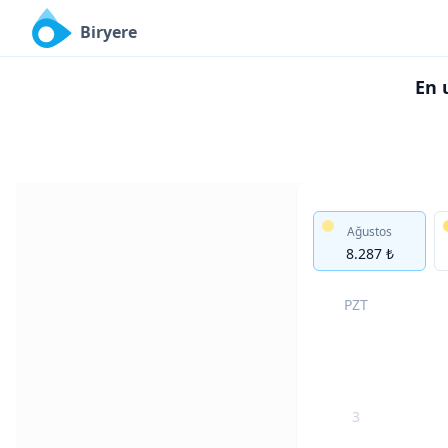
Biryere
En 
Ağustos
8.287 ₺
PZT
3