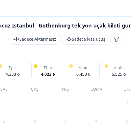
ucuz Istanbul - Gothenburg tek yön uçak bileti gün
Sadece Aktarmasız
Sadece kısa uçuş
Filtrele
Eylül
Ekim
Kasım
Aralık
4.333 ₺
4.023 ₺
6.450 ₺
6.525 ₺
SAL
ÇRŞ
PRŞ
CUMA
CTS
1
4
5
6
7
8