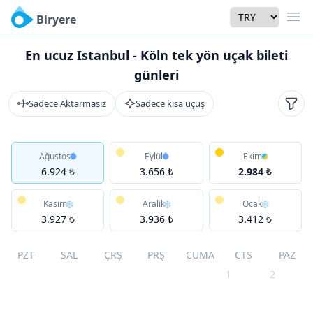
Currency
Biryere
Men
En ucuz Istanbul - Köln tek yön uçak bileti
günleri
Sadece Aktarmasız
Sadece kısa uçuş
Filtr
Ağustos
Eylül
Ekim
6.924 ₺
3.656 ₺
2.984 ₺
Kasım
Aralık
Ocak
3.927 ₺
3.936 ₺
3.412 ₺
PZT
SAL
ÇRŞ
PRŞ
CUMA
CTS
PAZ
1
2