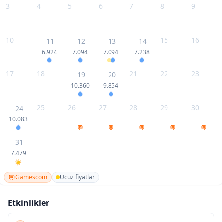
3
4
5
6
7
8
9
10
15
16
11
12
13
14
6.924
7.094
7.094
7.238
17
18
21
22
23
19
20
10.360
9.854
25
26
27
28
29
30
24
10.083
31
7.479
Gamescom
Ucuz fiyatlar
Etkinlikler