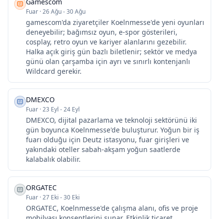
Gamescom
Fuar
·
26 Ağu - 30 Ağu
gamescom'da ziyaretçiler Koelnmesse'de yeni oyunları
deneyebilir; bağımsız oyun, e-spor gösterileri,
cosplay, retro oyun ve kariyer alanlarını gezebilir.
Halka açık giriş gün bazlı biletlenir; sektör ve medya
günü olan çarşamba için ayrı ve sınırlı kontenjanlı
Wildcard gerekir.
DMEXCO
Fuar
·
23 Eyl - 24 Eyl
DMEXCO, dijital pazarlama ve teknoloji sektörünü iki
gün boyunca Koelnmesse'de buluşturur. Yoğun bir iş
fuarı olduğu için Deutz istasyonu, fuar girişleri ve
yakındaki oteller sabah-akşam yoğun saatlerde
kalabalık olabilir.
ORGATEC
Fuar
·
27 Eki - 30 Eki
ORGATEC, Koelnmesse'de çalışma alanı, ofis ve proje
mobilyası konseptlerini sunar. Etkinlik ticaret