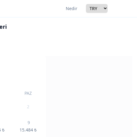
Currency
Nedir
eri
r
PAZ
2
9
5
₺
15.484
₺