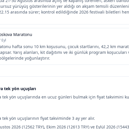
da 21-30 Ağustos arasında açılış ve kapanış törenleri, askerî bandol
ursuz yürüyüş gösterilerinin yer aldığı on akşam temsili düzenleni
22.15 arasında sürer; kontrol edildiğinde 2026 festivali biletleri he
oskova Maratonu
7 Eyl
tonu hafta sonu 10 km koşusunu, çocuk startlarını, 42,2 km mara
apsar. Yarış alanları, kit dağıtımı ve iki günlük program koşucuları v
 bölgelerinde yoğunlaştırır.
 tek yön uçuşları
tek yön uçuşlarında en ucuz günleri bulmak için fiyat takvimini kul
ek yön uçuşlarının fiyat takviminde 3 ay yer alır.
ustos 2026 (12562 TRY), Ekim 2026 (12613 TRY) ve Eylül 2026 (15443