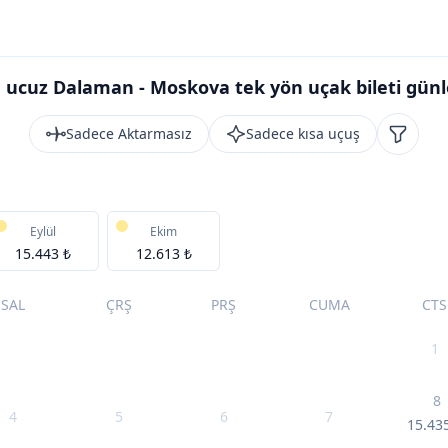
 ucuz Dalaman - Moskova tek yön uçak bileti günl
Sadece Aktarmasız
Sadece kısa uçuş
Filtrele
Eylül
Ekim
15.443 ₺
12.613 ₺
SAL
ÇRŞ
PRŞ
CUMA
CTS
1
8
4
5
6
7
15.43