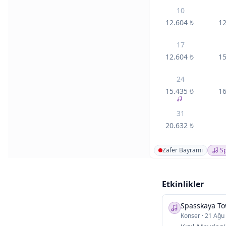
10
12.604
₺
1
17
12.604
₺
1
24
15.435
₺
1
31
20.632
₺
Zafer Bayramı
Sp
Etkinlikler
Spasskaya Tow
Konser
·
21 Ağu 