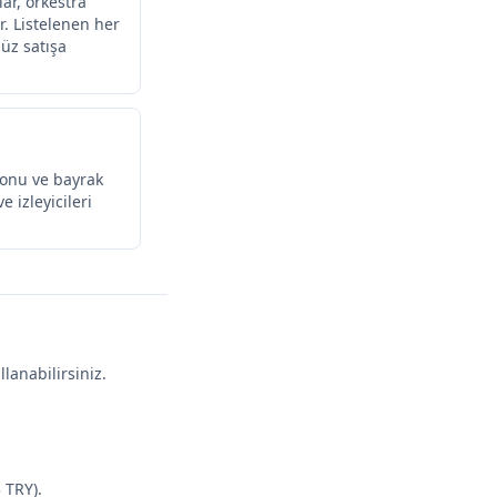
ar, orkestra
r. Listelenen her
nüz satışa
tonu ve bayrak
e izleyicileri
lanabilirsiniz.
 TRY).