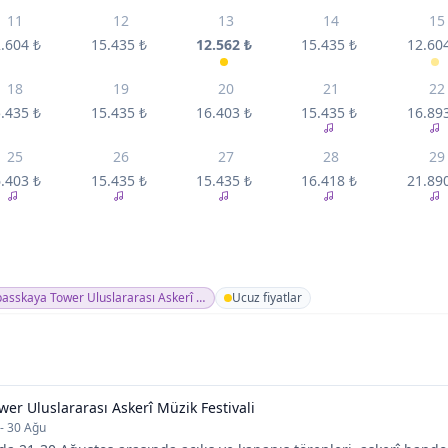
11
12
13
14
15
2.604
₺
15.435
₺
12.562
₺
15.435
₺
12.60
18
19
20
21
22
5.435
₺
15.435
₺
16.403
₺
15.435
₺
16.89
25
26
27
28
29
6.403
₺
15.435
₺
15.435
₺
16.418
₺
21.89
asskaya Tower Uluslararası Askerî Müzik Festivali
Ucuz fiyatlar
er Uluslararası Askerî Müzik Festivali
- 30 Ağu