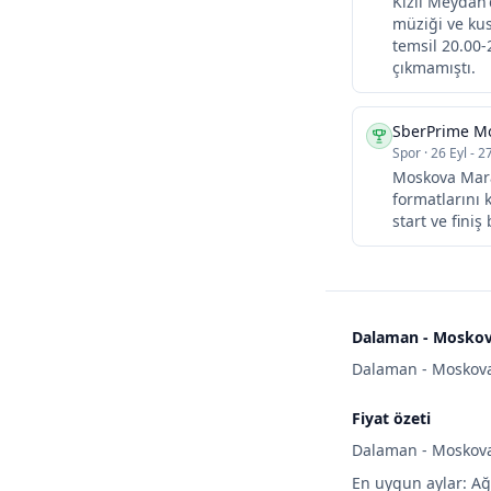
Kızıl Meydan'
müziği ve kus
temsil 20.00-
çıkmamıştı.
SberPrime M
Spor
·
26 Eyl - 2
Moskova Mara
formatlarını k
start ve finiş
Dalaman - Moskova
Dalaman - Moskova 
Fiyat özeti
Dalaman - Moskova t
En uygun aylar: Ağ