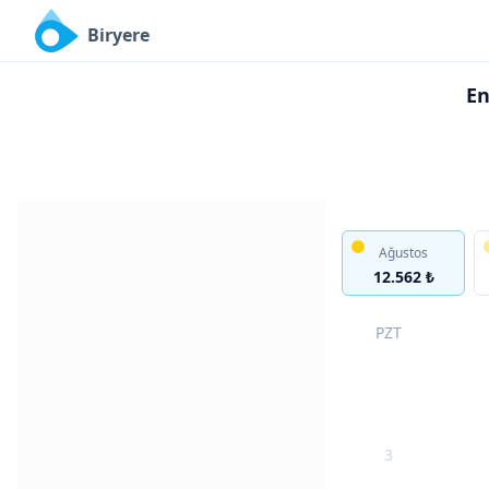
Biryere
En
Ağustos
12.562 ₺
PZT
3