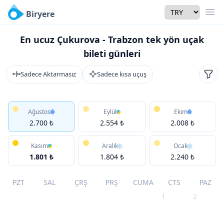
Currency
Biryere
Men
En ucuz Çukurova - Trabzon tek yön uçak
bileti günleri
Sadece Aktarmasız
Sadece kısa uçuş
Filtr
Ağustos
Eylül
Ekim
2.700 ₺
2.554 ₺
2.008 ₺
Kasım
Aralık
Ocak
1.801 ₺
1.804 ₺
2.240 ₺
PZT
SAL
ÇRŞ
PRŞ
CUMA
CTS
PAZ
1
2