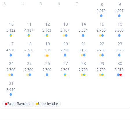
3
4
5
6
7
8
9
6.075
4.997
10
11
12
13
14
15
16
5.922
4.987
3.103
3.167
3.534
2.700
3.555
17
18
19
20
21
22
23
4.910
2.760
3.019
2.700
3.160
2.760
3.526
24
25
26
27
28
29
30
2.700
2.700
2.700
2.703
2.700
2.700
3.019
31
3.056
Zafer Bayramı
Ucuz fiyatlar