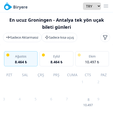
Currency
Biryere
Men
En ucuz Groningen - Antalya tek yön uçak
bileti günleri
Sadece Aktarmasız
Sadece kısa uçuş
Filtr
Ağustos
Eylül
Ekim
8.464 ₺
8.464 ₺
10.497 ₺
PZT
SAL
ÇRŞ
PRŞ
CUMA
CTS
PAZ
1
2
3
4
5
6
7
9
8
10.497