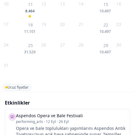
10
12
13
14
16
11
15
8.464
10.497
17
19
20
21
23
18
22
11.101
10.497
24
26
27
28
30
25
29
31.529
10.497
31
Ucuz fiyatlar
Etkinlikler
Aspendos Opera ve Bale Festivali
performing_arts
·
12 Eyl - 26 Eyl
Opera ve bale toplulukları yapımlarını Aspendos Antik
Tiyatrosu'nun açık hava sahnesinde sunar. Temsiller