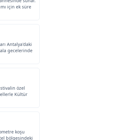
sahnesinde sunar.
ımı için ek süre
arı Antalya'daki
 gala gecelerinde
stivalin özel
ellerle Kültür
lometre koşu
otel bölgesindeki