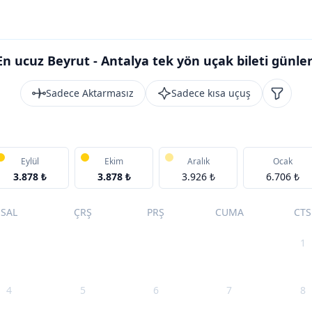
En ucuz Beyrut - Antalya tek yön uçak bileti günler
Sadece Aktarmasız
Sadece kısa uçuş
Filtrele
Eylül
Ekim
Aralık
Ocak
3.878 ₺
3.878 ₺
3.926 ₺
6.706 ₺
SAL
ÇRŞ
PRŞ
CUMA
CTS
1
4
5
6
7
8