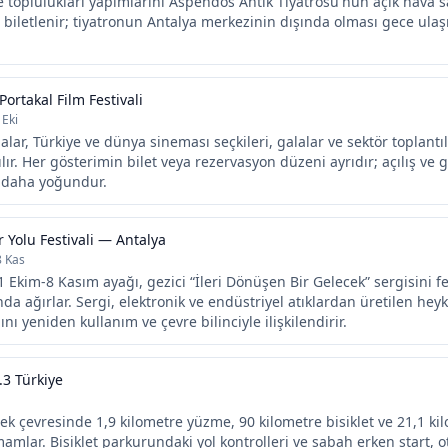
 toplulukları yapımlarını Aspendos Antik Tiyatrosu'nun açık hava 
ı biletlenir; tiyatronun Antalya merkezinin dışında olması gece ulaş
Portakal Film Festivali
 Eki
alar, Türkiye ve dünya sineması seçkileri, galalar ve sektör toplantıl
ılır. Her gösterimin bilet veya rezervasyon düzeni ayrıdır; açılış ve
i daha yoğundur.
r Yolu Festivali — Antalya
8 Kas
1 Ekim-8 Kasım ayağı, gezici “İleri Dönüşen Bir Gelecek” sergisini fe
nda ağırlar. Sergi, elektronik ve endüstriyel atıklardan üretilen heyk
ı yeniden kullanım ve çevre bilinciyle ilişkilendirir.
3 Türkiye
ek çevresinde 1,9 kilometre yüzme, 90 kilometre bisiklet ve 21,1 ki
mamlar. Bisiklet parkurundaki yol kontrolleri ve sabah erken start, 