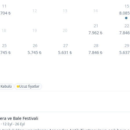
11
15
12
13
14
.704
₺
8.08
21
22
18
19
20
7.962
₺
7.84
25
26
27
28
29
.745
₺
5.745
₺
5.631
₺
7.846
₺
5.63
 Kabulü
Ucuz fiyatlar
ra ve Bale Festivali
·
12 Eyl - 26 Eyl