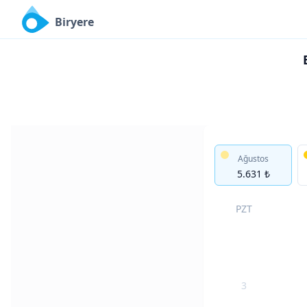
Biryere
Ağustos
5.631 ₺
PZT
3