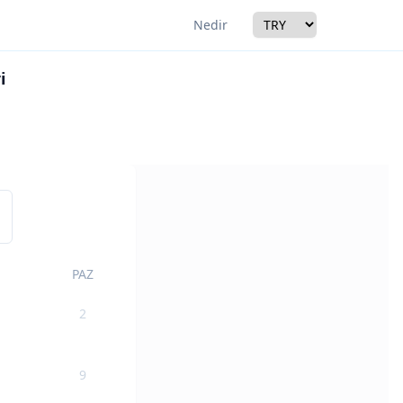
Currency
Nedir
i
r
PAZ
2
9