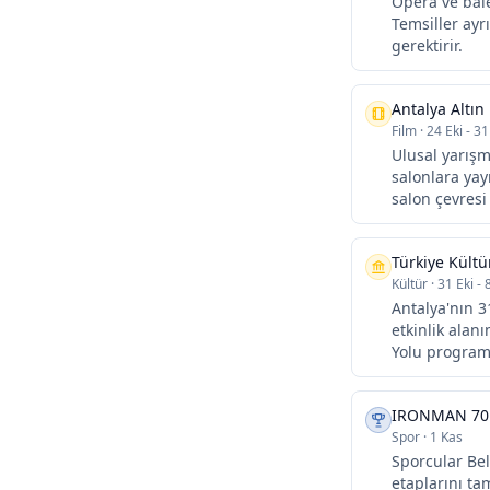
Opera ve bale
Temsiller ayr
gerektirir.
Antalya Altın 
Film
·
24 Eki - 31
Ulusal yarışm
salonlara yay
salon çevres
Türkiye Kültü
Kültür
·
31 Eki - 
Antalya'nın 3
etkinlik alanı
Yolu programın
IRONMAN 70.
Spor
·
1 Kas
Sporcular Bel
etaplarını ta