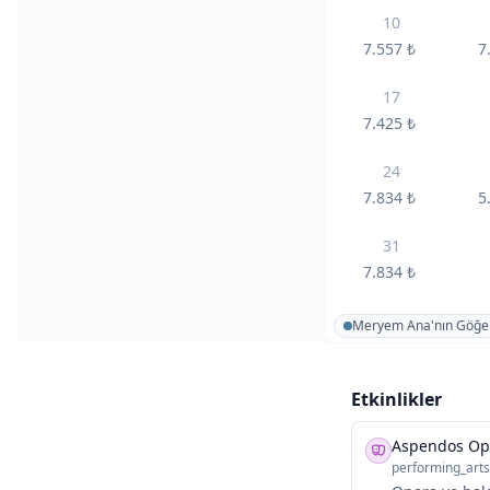
10
7.557
₺
7
17
7.425
₺
24
7.834
₺
5
31
7.834
₺
Meryem Ana'nın Göğe
Etkinlikler
Aspendos Ope
performing_arts