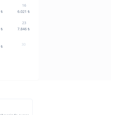
16
5
₺
6.021
₺
23
6
₺
7.846
₺
30
7
₺