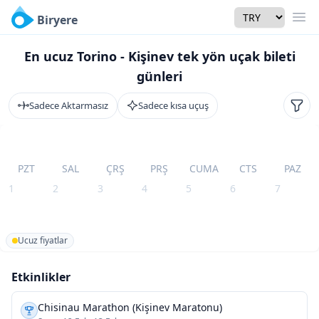
Currency
Biryere
Men
En ucuz Torino - Kişinev tek yön uçak bileti
günleri
Sadece Aktarmasız
Sadece kısa uçuş
Filtr
PZT
SAL
ÇRŞ
PRŞ
CUMA
CTS
PAZ
1
2
3
4
5
6
7
Ucuz fiyatlar
Etkinlikler
Chisinau Marathon (Kişinev Maratonu)