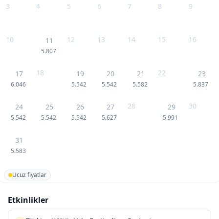
3
4
5
6
7
8
9
10
12
13
14
15
16
11
5.807
18
22
17
19
20
21
23
6.046
5.542
5.542
5.582
5.837
28
30
24
25
26
27
29
5.542
5.542
5.542
5.627
5.991
31
5.583
Ucuz fiyatlar
Etkinlikler