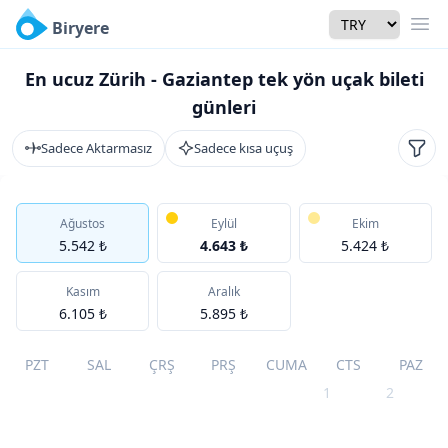
Currency
Biryere
Men
En ucuz Zürih - Gaziantep tek yön uçak bileti
günleri
Sadece Aktarmasız
Sadece kısa uçuş
Filtr
Ağustos
Eylül
Ekim
5.542 ₺
4.643 ₺
5.424 ₺
Kasım
Aralık
6.105 ₺
5.895 ₺
PZT
SAL
ÇRŞ
PRŞ
CUMA
CTS
PAZ
1
2