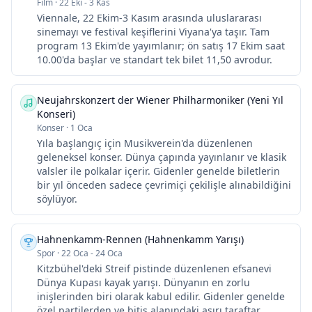
Film
·
22 Eki - 3 Kas
Viennale, 22 Ekim-3 Kasım arasında uluslararası
sinemayı ve festival keşiflerini Viyana'ya taşır. Tam
program 13 Ekim'de yayımlanır; ön satış 17 Ekim saat
10.00'da başlar ve standart tek bilet 11,50 avrodur.
Neujahrskonzert der Wiener Philharmoniker (Yeni Yıl
Konseri)
Konser
·
1 Oca
Yıla başlangıç için Musikverein'da düzenlenen
geleneksel konser. Dünya çapında yayınlanır ve klasik
valsler ile polkalar içerir. Gidenler genelde biletlerin
bir yıl önceden sadece çevrimiçi çekilişle alınabildiğini
söylüyor.
Hahnenkamm-Rennen (Hahnenkamm Yarışı)
Spor
·
22 Oca - 24 Oca
Kitzbühel'deki Streif pistinde düzenlenen efsanevi
Dünya Kupası kayak yarışı. Dünyanın en zorlu
inişlerinden biri olarak kabul edilir. Gidenler genelde
özel partilerden ve bitiş alanındaki aşırı taraftar