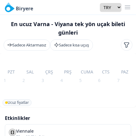
Currency
Biryere
Men
En ucuz Varna - Viyana tek yön uçak bileti
günleri
Sadece Aktarmasız
Sadece kısa uçuş
Filtr
PZT
SAL
ÇRŞ
PRŞ
CUMA
CTS
PAZ
1
2
3
4
5
6
7
Ucuz fiyatlar
Etkinlikler
Viennale