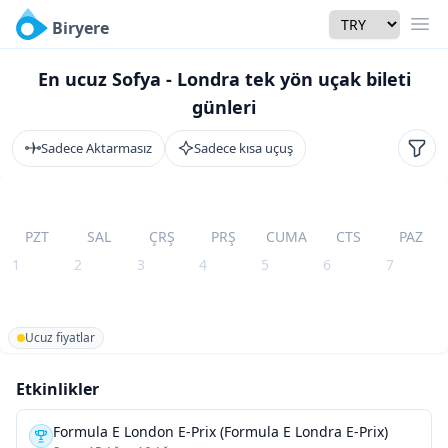
Currency
Biryere
Men
En ucuz Sofya - Londra tek yön uçak bileti
günleri
Sadece Aktarmasız
Sadece kısa uçuş
Filtr
PZT
SAL
ÇRŞ
PRŞ
CUMA
CTS
PAZ
1
2
3
4
5
6
7
Ucuz fiyatlar
Etkinlikler
Formula E London E-Prix (Formula E Londra E-Prix)