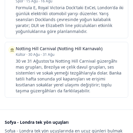
Spor
·
15 Ağu - 16 Ağu
Formula E, Royal Victoria Dock'taki ExCeL London'da iki
günlük elektrikli otomobil yarışı düzenler. Yarış
seansları Docklands çevresinde yoğun kalabalık
yaratır; DLR ve Elizabeth line yolculukları etkinlik
yoğunluklarına göre planlanmalıdır.
Notting Hill Carnival (Notting Hill Karnavalı)
Kültür
·
30 Ağu - 31 Ağu
30 ve 31 Ağustos'ta Notting Hill Carnival güzergâhı
mas grupları, Brezilya ve çelik davul grupları, ses
sistemleri ve sokak yemeği tezgâhlarıyla dolar. Banka
tatili hafta sonunda yol kapanışları ve erişimi
kısıtlanan sokaklar yerel ulaşımı değiştirir; toplu
taşıma güzergâhları da farklılaşabilir.
Sofya - Londra tek yön uçuşları
Sofya - Londra tek yön uçuşlarında en ucuz günleri bulmak