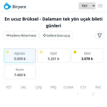
Currency
Biryere
Men
En ucuz Brüksel - Dalaman tek yön uçak bileti
günleri
Sadece Aktarmasız
Sadece kısa uçuş
Filtr
Ağustos
Eylül
Ekim
5.059 ₺
5.201 ₺
3.078 ₺
Kasım
7.400 ₺
PZT
SAL
ÇRŞ
PRŞ
CUMA
CTS
PAZ
1
2