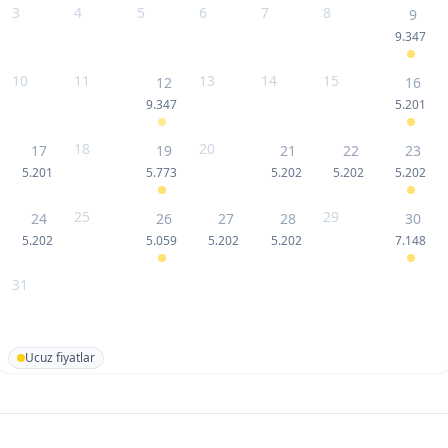
3
4
5
6
7
8
9
9.347
10
11
13
14
15
12
16
9.347
5.201
18
20
17
19
21
22
23
5.201
5.773
5.202
5.202
5.202
25
29
24
26
27
28
30
5.202
5.059
5.202
5.202
7.148
31
Ucuz fiyatlar