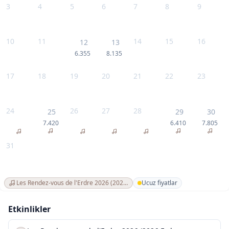
3
4
5
6
7
8
9
10
11
14
15
16
12
13
6.355
8.135
17
18
19
20
21
22
23
24
26
27
28
25
29
30
7.420
6.410
7.805
31
Les Rendez-vous de l'Erdre 2026 (2026 Erdre Buluşmaları)
Ucuz fiyatlar
Etkinlikler