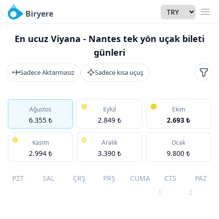
Currency
Biryere
Men
En ucuz Viyana - Nantes tek yön uçak bileti
günleri
Sadece Aktarmasız
Sadece kısa uçuş
Filtr
Ağustos
Eylül
Ekim
6.355 ₺
2.849 ₺
2.693 ₺
Kasım
Aralık
Ocak
2.994 ₺
3.390 ₺
9.800 ₺
PZT
SAL
ÇRŞ
PRŞ
CUMA
CTS
PAZ
1
2