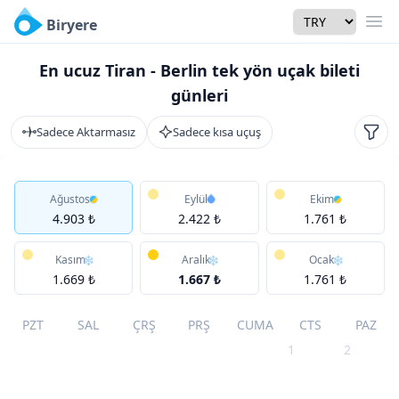
Currency
Biryere
Men
En ucuz Tiran - Berlin tek yön uçak bileti
günleri
Sadece Aktarmasız
Sadece kısa uçuş
Filtr
Ağustos
Eylül
Ekim
4.903 ₺
2.422 ₺
1.761 ₺
Kasım
Aralık
Ocak
1.669 ₺
1.667 ₺
1.761 ₺
PZT
SAL
ÇRŞ
PRŞ
CUMA
CTS
PAZ
1
2