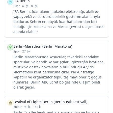
IFA Berlin
Fuar
·
4 Eyl - 8 Eyl
IFA Berlin, fuar alanını tüketici elektroniği, akıllı ev,
yapay zekâ ve sürdürülebilirlik gösterim alanlarıyla
doldurur. Şehrin en büyük fuar haftalarından biri
olduğu için konaklama ve Messe çevresi ulaşımı baskı
altında olabilir.
Berlin-Marathon (Berlin Maratonu)
Spor
·
27 Eyl
Berlin Maratonu'nda koşucular, tekerlekli sandalye
sporcuları ve handbike yarışçıları, güzergâh boyunca
müzik ve destek noktalarının bulunduğu 42,195
kilometrelik kent parkuruna çıkar. Parkur trafiğe
kapatılır ve organizatör toplu taşımayı önerir; göğüs
numarası Berlin ABC ücret bölgesinde ulaşım bileti
olarak geçer.
Festival of Lights Berlin (Berlin Işık Festivali)
Kültür
·
9 Eki - 18 Eki
Berlin Işık Festivali, anıtları, meydanları ve binaları