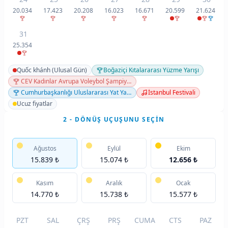
20.034
17.423
20.208
16.023
16.671
20.599
21.624
31
25.354
Quốc khánh (Ulusal Gün)
Boğaziçi Kıtalararası Yüzme Yarışı
CEV Kadınlar Avrupa Voleybol Şampiyonası
Cumhurbaşkanlığı Uluslararası Yat Yarışları — Zafer Kupası
İstanbul Festivali
Ucuz fiyatlar
2 - DÖNÜŞ UÇUŞUNU SEÇIN
Ağustos
Eylül
Ekim
15.839 ₺
15.074 ₺
12.656 ₺
Kasım
Aralık
Ocak
14.770 ₺
15.738 ₺
15.577 ₺
PZT
SAL
ÇRŞ
PRŞ
CUMA
CTS
PAZ