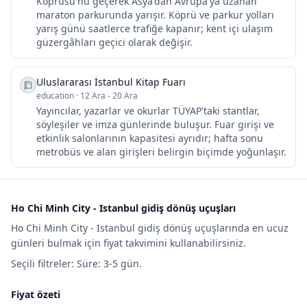
Köprüsü'nü geçerek Asya'dan Avrupa'ya uzanan
maraton parkurunda yarışır. Köprü ve parkur yolları
yarış günü saatlerce trafiğe kapanır; kent içi ulaşım
güzergâhları geçici olarak değişir.
Uluslararası İstanbul Kitap Fuarı
education
·
12 Ara - 20 Ara
Yayıncılar, yazarlar ve okurlar TÜYAP'taki stantlar,
söyleşiler ve imza günlerinde buluşur. Fuar girişi ve
etkinlik salonlarının kapasitesi ayrıdır; hafta sonu
metrobüs ve alan girişleri belirgin biçimde yoğunlaşır.
Ho Chi Minh City - Istanbul gidiş dönüş uçuşları
Ho Chi Minh City - Istanbul gidiş dönüş uçuşlarında en ucuz
günleri bulmak için fiyat takvimini kullanabilirsiniz.
Seçili filtreler: Süre: 3-5 gün.
Fiyat özeti