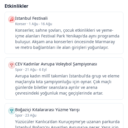
Etkinlikler
İstanbul Festivali
Konser
·
1 Ağu - 16 Ağu
Konserler, sahne şovları, çocuk etkinlikleri ve yeme-
içme alanları Festival Park Yenikapı'da aynı programda
buluşur. Akşam ana konserleri öncesinde Marmaray
ve metro bağlantıları ile alan girişleri yoğunlaşır.
CEV Kadınlar Avrupa Voleybol Şampiyonası
Spor
·
21 Ağu - 6 Eyl
Avrupa kadın millî takımları İstanbul'da grup ve eleme
maçlarıyla kıta şampiyonluğu için oynar. Çok maçlı
günlerde biletler seanslara ayrılır ve arena
çevresindeki yoğunluk maç geçişlerinde artar.
Boğaziçi Kıtalararası Yüzme Yarışı
Spor
·
23 Ağu
Yüzücüler Kanlıca'dan Kuruçeşme'ye uzanan parkurda
İstanbul Boğazı'nı Asya'dan Avrupa'ya geçer. Yarış için