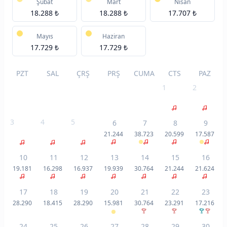
Şubat
Mart
Nisan
18.288 ₺
18.288 ₺
17.707 ₺
Mayıs
Haziran
17.729 ₺
17.729 ₺
PZT
SAL
ÇRŞ
PRŞ
CUMA
CTS
PAZ
1
2
3
4
5
6
7
8
9
21.244
38.723
20.599
17.587
10
11
12
13
14
15
16
19.181
16.298
16.937
19.939
30.764
21.244
21.624
17
18
19
20
21
22
23
28.290
18.415
28.290
15.981
30.764
23.291
17.216
24
25
26
27
28
29
30