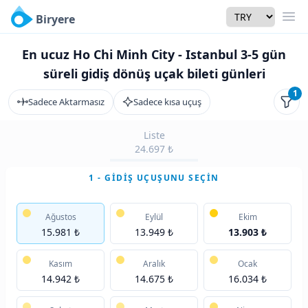
Currency
Biryere
Men
En ucuz Ho Chi Minh City - Istanbul 3-5 gün
süreli gidiş dönüş uçak bileti günleri
1
Sadece Aktarmasız
Sadece kısa uçuş
Filtr
Liste
24.697 ₺
1 - GIDIŞ UÇUŞUNU SEÇIN
Ağustos
Eylül
Ekim
15.981 ₺
13.949 ₺
13.903 ₺
Kasım
Aralık
Ocak
14.942 ₺
14.675 ₺
16.034 ₺