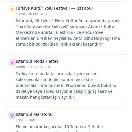
Türkiye Kültür Yolu Festivali — İstanbul
Kültür
·
26 Eyl - 4 Eki
İstanbul, 26 Eylül-4 Ekim Kültür Yolu ayağında gezici
“İleri Dönüşen Bir Gelecek” sergisini Atatürk Kültür
Merkezi'nde ağırlar. Elektronik ve endüstriyel
atıklardan üretilen heykeller, AKM içindeki programa
somut bir sürdürülebilirlik ekseni kazandırır.
İstanbul Moda Haftası
Moda
·
12 Eki - 15 Eki
Türkiye'nin moda tasarımcıları yeni sezon
koleksiyonlarını defile, sunum ve sektör
buluşmalarında gösterir. Programın büyük bölümü
davetiye veya akreditasyonla çalışır; giriş saati ve
mekân her gösteri için ayrıdır.
İstanbul Maratonu
Spor
·
1 Kas
Elit ve amatör koşucular 15 Temmuz Şehitler