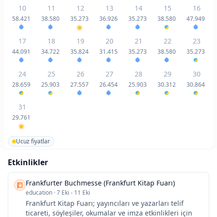
10
11
12
13
14
15
16
58.421
38.580
35.273
36.926
35.273
38.580
47.949
17
18
19
20
21
22
23
44.091
34.722
35.824
31.415
35.273
38.580
35.273
24
25
26
27
28
29
30
28.659
25.903
27.557
26.454
25.903
30.312
30.864
31
29.761
Ucuz fiyatlar
Etkinlikler
Frankfurter Buchmesse (Frankfurt Kitap Fuarı)
education
·
7 Eki - 11 Eki
Frankfurt Kitap Fuarı; yayıncıları ve yazarları telif
ticareti, söyleşiler, okumalar ve imza etkinlikleri için