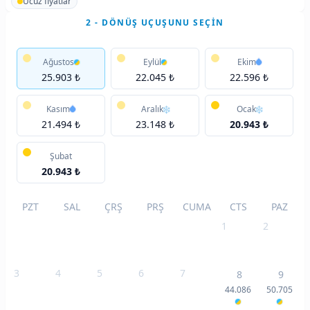
Ucuz fiyatlar
2 - DÖNÜŞ UÇUŞUNU SEÇIN
Ağustos
Eylül
Ekim
25.903 ₺
22.045 ₺
22.596 ₺
Kasım
Aralık
Ocak
21.494 ₺
23.148 ₺
20.943 ₺
Şubat
20.943 ₺
PZT
SAL
ÇRŞ
PRŞ
CUMA
CTS
PAZ
1
2
3
4
5
6
7
8
9
44.086
50.705