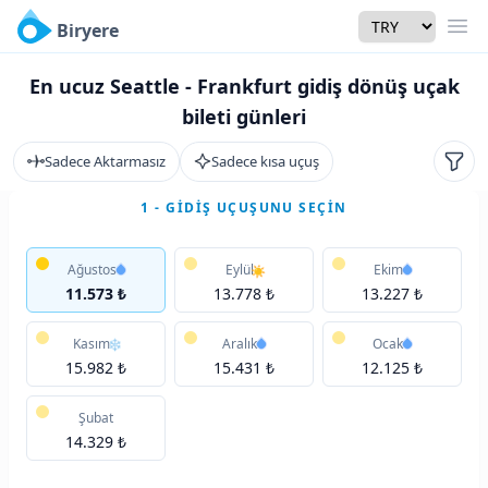
Currency
Biryere
Men
En ucuz Seattle - Frankfurt gidiş dönüş uçak
bileti günleri
Sadece Aktarmasız
Sadece kısa uçuş
Filtr
1 - GIDIŞ UÇUŞUNU SEÇIN
Ağustos
Eylül
Ekim
11.573 ₺
13.778 ₺
13.227 ₺
Kasım
Aralık
Ocak
15.982 ₺
15.431 ₺
12.125 ₺
Şubat
14.329 ₺