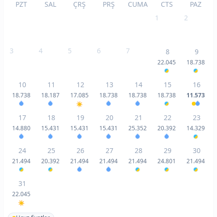
PZT
SAL
ÇRŞ
PRŞ
CUMA
CTS
PAZ
1
2
3
4
5
6
7
8
9
22.045
18.738
10
11
12
13
14
15
16
18.738
18.187
17.085
18.738
18.738
18.738
11.573
17
18
19
20
21
22
23
14.880
15.431
15.431
15.431
25.352
20.392
14.329
24
25
26
27
28
29
30
21.494
20.392
21.494
21.494
21.494
24.801
21.494
31
22.045