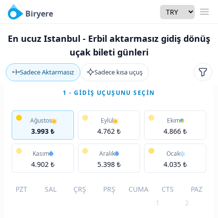
Currency
Biryere
Men
En ucuz Istanbul - Erbil aktarmasız gidiş dönüş
uçak bileti günleri
Sadece Aktarmasız
Sadece kısa uçuş
Filtr
1 - GIDIŞ UÇUŞUNU SEÇIN
Ağustos
Eylül
Ekim
3.993 ₺
4.762 ₺
4.866 ₺
Kasım
Aralık
Ocak
4.902 ₺
5.398 ₺
4.035 ₺
PZT
SAL
ÇRŞ
PRŞ
CUMA
CTS
PAZ
1
2