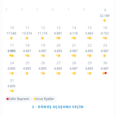
3
4
5
6
7
8
9
32.189
10
11
12
13
14
15
16
17.546
13.374
11.174
6.891
4.118
5.463
4.152
17
18
19
20
21
22
23
3.993
4.987
4.987
4.895
4.987
4.895
4.987
24
25
26
27
28
29
30
4.895
4.895
4.895
4.895
4.987
4.895
4.987
31
4.895
Zafer Bayramı
Ucuz fiyatlar
2 - DÖNÜŞ UÇUŞUNU SEÇIN