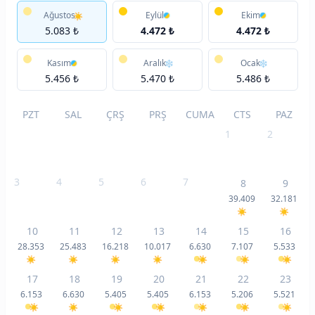
Ağustos
Eylül
Ekim
5.083 ₺
4.472 ₺
4.472 ₺
Kasım
Aralık
Ocak
5.456 ₺
5.470 ₺
5.486 ₺
PZT
SAL
ÇRŞ
PRŞ
CUMA
CTS
PAZ
1
2
3
4
5
6
7
8
9
39.409
32.181
10
11
12
13
14
15
16
28.353
25.483
16.218
10.017
6.630
7.107
5.533
17
18
19
20
21
22
23
6.153
6.630
5.405
5.405
6.153
5.206
5.521