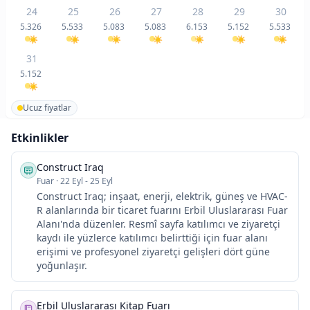
24
25
26
27
28
29
30
5.326
5.533
5.083
5.083
6.153
5.152
5.533
31
5.152
Ucuz fiyatlar
Etkinlikler
Construct Iraq
Fuar
·
22 Eyl - 25 Eyl
Construct Iraq; inşaat, enerji, elektrik, güneş ve HVAC-
R alanlarında bir ticaret fuarını Erbil Uluslararası Fuar
Alanı'nda düzenler. Resmî sayfa katılımcı ve ziyaretçi
kaydı ile yüzlerce katılımcı belirttiği için fuar alanı
erişimi ve profesyonel ziyaretçi gelişleri dört güne
yoğunlaşır.
Erbil Uluslararası Kitap Fuarı