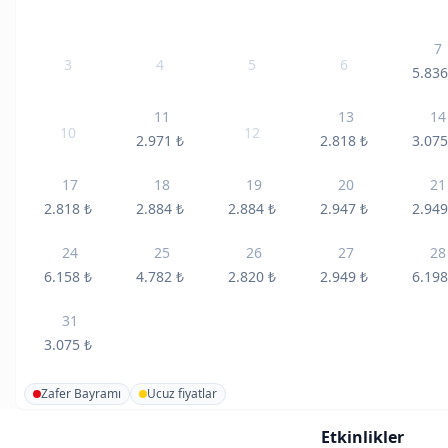
7
3
4
5
6
5.83
11
13
14
10
12
2.971
₺
2.818
₺
3.07
17
18
19
20
21
2.818
₺
2.884
₺
2.884
₺
2.947
₺
2.94
24
25
26
27
28
6.158
₺
4.782
₺
2.820
₺
2.949
₺
6.19
31
3.075
₺
Zafer Bayramı
Ucuz fiyatlar
Etkinlikler