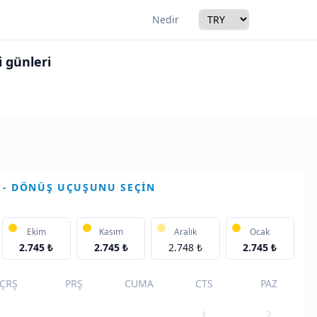
Currency
Nedir
i günleri
r
 - DÖNÜŞ UÇUŞUNU SEÇIN
Ekim
Kasım
Aralık
Ocak
2.745 ₺
2.745 ₺
2.748 ₺
2.745 ₺
ÇRŞ
PRŞ
CUMA
CTS
PAZ
1
2