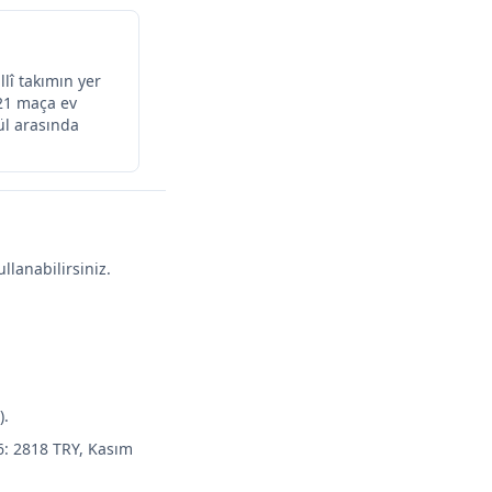
lî takımın yer
 21 maça ev
ül arasında
llanabilirsiniz.
).
6: 2818 TRY, Kasım