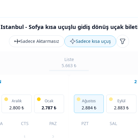
Istanbul - Sofya kısa uçuşlu gidiş dönüş uçak bilet
Sadece Aktarmasız
Sadece kısa uçuş
Filtrele
Liste
5.663 ₺
N
2
Aralık
Ocak
Ağustos
Eylül
2.800 ₺
2.787 ₺
2.884 ₺
2.883 ₺
A
CTS
PAZ
PZT
SAL
1
2