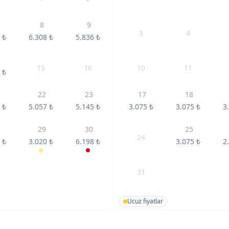
8
9
3
4
6
₺
6.308
₺
5.836
₺
15
16
10
11
5
₺
22
23
17
18
9
₺
5.057
₺
5.145
₺
3.075
₺
3.075
₺
3
29
30
25
24
8
₺
3.020
₺
6.198
₺
3.075
₺
2
31
Ucuz fiyatlar