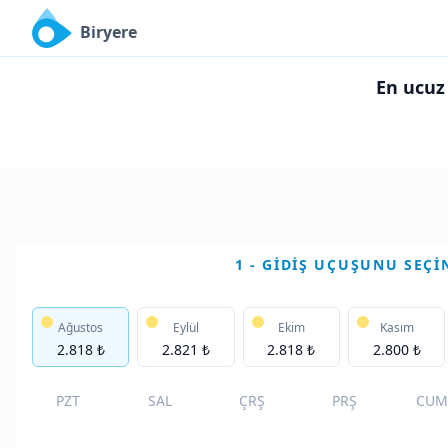
Biryere
En ucuz 
1 - GIDIŞ UÇUŞUNU SEÇI
Ağustos
Eylül
Ekim
Kasım
2.818 ₺
2.821 ₺
2.818 ₺
2.800 ₺
PZT
SAL
ÇRŞ
PRŞ
CUM