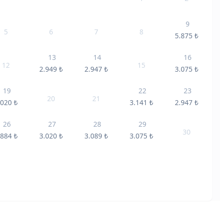
9
5
6
7
8
5.875
₺
13
14
16
12
15
2.949
₺
2.947
₺
3.075
₺
19
22
23
20
21
.020
₺
3.141
₺
2.947
₺
26
27
28
29
30
.884
₺
3.020
₺
3.089
₺
3.075
₺