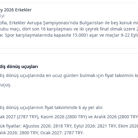
y 2026 Erkekler
Eyl
fia, Erkekler Avrupa Şampiyonası'nda Bulgaristan ile beş konuk mil
rubu maçı, dört son 16 karşılaşması ve iki çeyrek final olmak üzere
ar. Spor karşılaşmalarında kapasite 15.000'i aşar ve maçlar 9-22 Eyl
idiş dönüş uçuşları
diş dönüş uçuşlarında en ucuz günleri bulmak için fiyat takvimini ku
a uçuş.
diş dönüş uçuşlarının fiyat takviminde 6 ay yer alır.
ak 2027 (2787 TRY), Kasım 2026 (2800 TRY) ve Aralık 2026 (2800 TRY
ük fiyatlar: Ağustos 2026: 2818 TRY, Eylül 2026: 2821 TRY, Ekim 202
alık 2026: 2800 TRY, Ocak 2027: 2787 TRY.