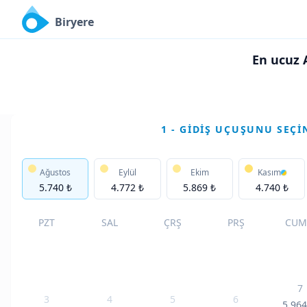
Biryere
En ucuz 
1 - GIDIŞ UÇUŞUNU SEÇI
Ağustos
Eylül
Ekim
Kasım
5.740 ₺
4.772 ₺
5.869 ₺
4.740 ₺
PZT
SAL
ÇRŞ
PRŞ
CUM
7
3
4
5
6
5.96