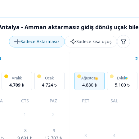
Antalya - Amman aktarmasız gidiş dönüş uçak bilet
Sadece Aktarmasız
Sadece kısa uçuş
Filtrele
N
2
Aralık
Ocak
Ağustos
Eylül
4.709 ₺
4.724 ₺
4.880 ₺
5.100 ₺
A
CTS
PAZ
PZT
SAL
1
2
8
9
3
4
4
₺
9.691
₺
12.703
₺