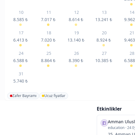
10
11
12
13
14
8.585
₺
7.017
₺
8.614
₺
13.241
₺
9.96
17
18
19
20
21
6.413
₺
7.020
₺
13.140
₺
8.924
₺
9.46
24
25
26
27
28
6.588
₺
8.864
₺
8.390
₺
10.385
₺
6.58
31
5.740
₺
Zafer Bayramı
Ucuz fiyatlar
Etkinlikler
Amman Ulusla
education
·
24 Ey
25. Amman Ulu