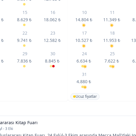
15
16
10
11
2
₺
8.629
₺
18.062
₺
14.804
₺
11.349
₺
8
22
23
17
18
3
₺
9.741
₺
12.582
₺
10.527
₺
11.953
₺
13
29
30
24
25
8
₺
7.836
₺
8.845
₺
6.634
₺
7.622
₺
6
31
4.880
₺
Ucuz fiyatlar
rarası Kitap Fuarı
l - 3 Eki
slararası Kitap Fuarı, 24 Eylül-3 Ekim arasında Mecca Mall'daki J