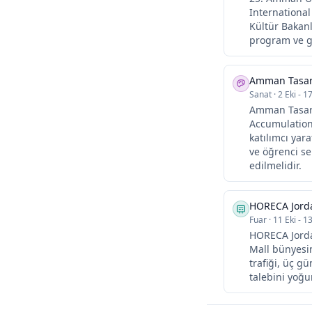
International
Kültür Bakanl
program ve gi
Amman Tasar
Sanat
·
2 Eki - 1
Amman Tasarım
Accumulations (تراكمات) teması altında geri dönüyor. Şehir geneline yayılan ta
katılımcı yar
ve öğrenci se
edilmelidir.
HORECA Jord
Fuar
·
11 Eki - 13
HORECA Jordan
Mall bünyesin
trafiği, üç g
talebini yoğun