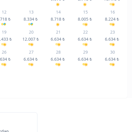
12
13
14
15
16
.718
₺
8.334
₺
8.718
₺
8.005
₺
8.224
₺
19
20
21
22
23
.433
₺
12.007
₺
6.634
₺
6.634
₺
6.634
₺
26
27
28
29
30
.634
₺
6.634
₺
6.634
₺
6.634
₺
6.634
₺
ordan