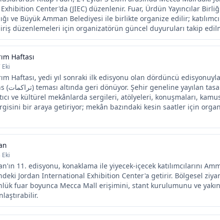
 Exhibition Center'da (JIEC) düzenlenir. Fuar, Ürdün Yayıncılar Birli
ığı ve Büyük Amman Belediyesi ile birlikte organize edilir; katılımcı 
riş düzenlemeleri için organizatörün güncel duyuruları takip edilm
ım Haftası
7 Eki
 Haftası, yedi yıl sonraki ilk edisyonu olan dördüncü edisyonuyla
sarım programı,
atıcı ve kültürel mekânlarda sergileri, atölyeleri, konuşmaları, kam
rgisini bir araya getiriyor; mekân bazındaki kesin saatler için organ
an
 Eki
'ın 11. edisyonu, konaklama ile yiyecek-içecek katılımcılarını A
deki Jordan International Exhibition Center'a getirir. Bölgesel ziyar
ünlük fuar boyunca Mecca Mall erişimini, stant kurulumunu ve yak
laştırabilir.