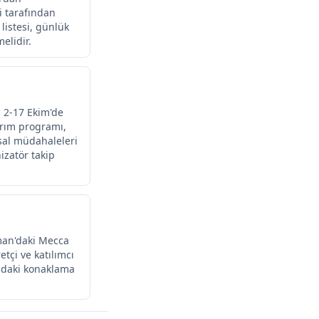
ği tarafından
listesi, günlük
elidir.
 2-17 Ekim'de
usal müdahaleleri
izatör takip
mman'daki Mecca
etçi ve katılımcı
ındaki konaklama