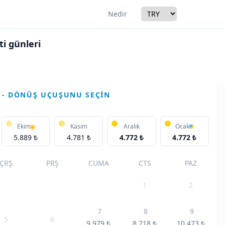
Currency
Nedir
i günleri
r
 - DÖNÜŞ UÇUŞUNU SEÇIN
Ekim
Kasım
Aralık
Ocak
5.889 ₺
4.781 ₺
4.772 ₺
4.772 ₺
ÇRŞ
PRŞ
CUMA
CTS
PAZ
1
2
7
8
9
5
6
9.979
₺
8.718
₺
10.473
₺