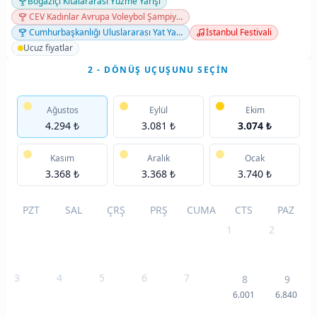
Boğaziçi Kıtalararası Yüzme Yarışı
CEV Kadınlar Avrupa Voleybol Şampiyonası
Cumhurbaşkanlığı Uluslararası Yat Yarışları — Zafer Kupası
İstanbul Festivali
Ucuz fiyatlar
2 - DÖNÜŞ UÇUŞUNU SEÇIN
Ağustos
Eylül
Ekim
4.294 ₺
3.081 ₺
3.074 ₺
Kasım
Aralık
Ocak
3.368 ₺
3.368 ₺
3.740 ₺
PZT
SAL
ÇRŞ
PRŞ
CUMA
CTS
PAZ
1
2
3
4
5
6
7
8
9
6.001
6.840