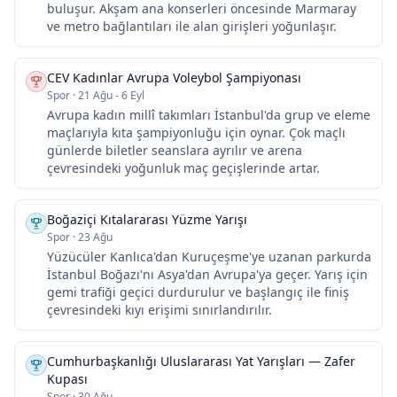
buluşur. Akşam ana konserleri öncesinde Marmaray
ve metro bağlantıları ile alan girişleri yoğunlaşır.
CEV Kadınlar Avrupa Voleybol Şampiyonası
Spor
·
21 Ağu - 6 Eyl
Avrupa kadın millî takımları İstanbul'da grup ve eleme
maçlarıyla kıta şampiyonluğu için oynar. Çok maçlı
günlerde biletler seanslara ayrılır ve arena
çevresindeki yoğunluk maç geçişlerinde artar.
Boğaziçi Kıtalararası Yüzme Yarışı
Spor
·
23 Ağu
Yüzücüler Kanlıca'dan Kuruçeşme'ye uzanan parkurda
İstanbul Boğazı'nı Asya'dan Avrupa'ya geçer. Yarış için
gemi trafiği geçici durdurulur ve başlangıç ile finiş
çevresindeki kıyı erişimi sınırlandırılır.
Cumhurbaşkanlığı Uluslararası Yat Yarışları — Zafer
Kupası
Spor
·
30 Ağu