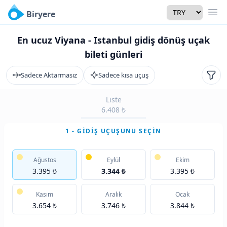
Currency
Biryere
Men
En ucuz Viyana - Istanbul gidiş dönüş uçak
bileti günleri
Sadece Aktarmasız
Sadece kısa uçuş
Filtr
Liste
6.408 ₺
1 - GIDIŞ UÇUŞUNU SEÇIN
Ağustos
Eylül
Ekim
3.395 ₺
3.344 ₺
3.395 ₺
Kasım
Aralık
Ocak
3.654 ₺
3.746 ₺
3.844 ₺