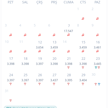
PZT
SAL
ÇRŞ
PRŞ
CUMA
CTS
PAZ
1
2
3
4
5
6
8
9
7
17.547
10
11
14
12
13
15
16
3.654
3.459
3.459
3.461
17
18
19
20
21
22
23
3.398
3.398
3.397
3.398
3.398
3.398
3.445
30
24
25
26
27
28
29
3.397
3.397
3.397
3.437
3.395
3.404
31