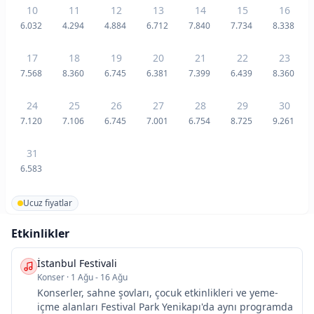
10
11
12
13
14
15
16
6.032
4.294
4.884
6.712
7.840
7.734
8.338
17
18
19
20
21
22
23
7.568
8.360
6.745
6.381
7.399
6.439
8.360
24
25
26
27
28
29
30
7.120
7.106
6.745
7.001
6.754
8.725
9.261
31
6.583
Ucuz fiyatlar
Etkinlikler
İstanbul Festivali
Konser
·
1 Ağu - 16 Ağu
Konserler, sahne şovları, çocuk etkinlikleri ve yeme-
içme alanları Festival Park Yenikapı'da aynı programda