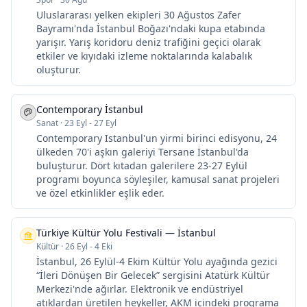
Uluslararası yelken ekipleri 30 Ağustos Zafer
Bayramı'nda İstanbul Boğazı'ndaki kupa etabında
yarışır. Yarış koridoru deniz trafiğini geçici olarak
etkiler ve kıyıdaki izleme noktalarında kalabalık
oluşturur.
Contemporary İstanbul
Sanat
·
23 Eyl - 27 Eyl
Contemporary Istanbul'un yirmi birinci edisyonu, 24
ülkeden 70'i aşkın galeriyi Tersane İstanbul'da
buluşturur. Dört kıtadan galerilere 23-27 Eylül
programı boyunca söyleşiler, kamusal sanat projeleri
ve özel etkinlikler eşlik eder.
Türkiye Kültür Yolu Festivali — İstanbul
Kültür
·
26 Eyl - 4 Eki
İstanbul, 26 Eylül-4 Ekim Kültür Yolu ayağında gezici
“İleri Dönüşen Bir Gelecek” sergisini Atatürk Kültür
Merkezi'nde ağırlar. Elektronik ve endüstriyel
atıklardan üretilen heykeller, AKM içindeki programa